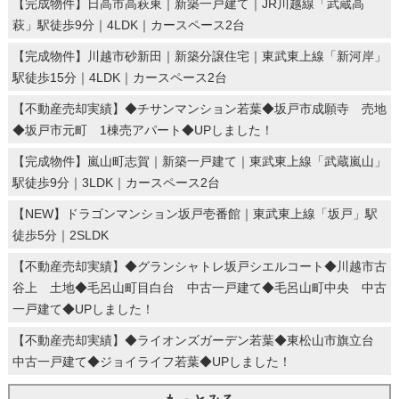
【完成物件】日高市高萩東｜新築一戸建て｜JR川越線「武蔵高
萩」駅徒歩9分｜4LDK｜カースペース2台
【完成物件】川越市砂新田｜新築分譲住宅｜東武東上線「新河岸」
駅徒歩15分｜4LDK｜カースペース2台
【不動産売却実績】◆チサンマンション若葉◆坂戸市成願寺 売地
◆坂戸市元町 1棟売アパート◆UPしました！
【完成物件】嵐山町志賀｜新築一戸建て｜東武東上線「武蔵嵐山」
駅徒歩9分｜3LDK｜カースペース2台
【NEW】ドラゴンマンション坂戸壱番館｜東武東上線「坂戸」駅
徒歩5分｜2SLDK
【不動産売却実績】◆グランシャトレ坂戸シエルコート◆川越市古
谷上 土地◆毛呂山町目白台 中古一戸建て◆毛呂山町中央 中古
一戸建て◆UPしました！
【不動産売却実績】◆ライオンズガーデン若葉◆東松山市旗立台
中古一戸建て◆ジョイライフ若葉◆UPしました！