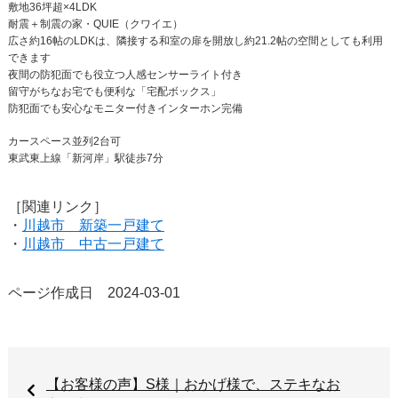
敷地36坪超×4LDK
耐震＋制震の家・QUIE（クワイエ）
広さ約16帖のLDKは、隣接する和室の扉を開放し約21.2帖の空間としても利用
できます
夜間の防犯面でも役立つ人感センサーライト付き
留守がちなお宅でも便利な「宅配ボックス」
防犯面でも安心なモニター付きインターホン完備
カースペース並列2台可
東武東上線「新河岸」駅徒歩7分
［関連リンク］
・
川越市 新築一戸建て
・
川越市 中古一戸建て
ページ作成日 2024-03-01
【お客様の声】S様｜おかげ様で、ステキなお