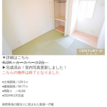
▼詳細はこちら
4LDK＋カースペース2台
▶完成済み！室内写真更新しました！
こちらの物件は終了となりました
●土地面積／120.1㎡
●建物面積／94.77㎡
●間取り ／4LDK
●2024年2月完成
南西角地の陽当りに恵まれた新築一戸建