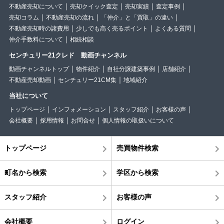
不動産売却について
売却クイック査定
売却実績
査定事例
売却コラム
不動産売却の流れ
「仲介」と「買取」の違い
不動産売却時の諸費用
少しでも高く売るポイント
よくある質問
仲介手数料について
相続相談
センチュリー21クレド 動画チャンネル
動画チャンネルトップ
物件紹介
自社分譲建築事例
店舗紹介
不動産売却動画
センチュリー21CM集
地域紹介
当社について
トップページ
インフォメーション
スタッフ紹介
お客様の声
会社概要
採用情報
お問合せ
個人情報の取扱いについて
トップページ
売買物件検索
町名から検索
学区から検索
スタッフ紹介
お客様の声
会社概要
ログイン