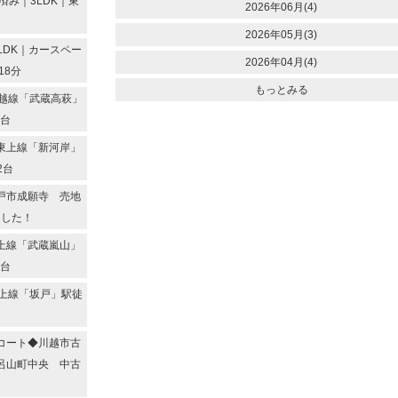
み｜3LDK｜東
2026年06月(4)
2026年05月(3)
LDK｜カースペー
2026年04月(4)
18分
もっとみる
越線「武蔵高萩」
2台
東上線「新河岸」
2台
戸市成願寺 売地
ました！
上線「武蔵嵐山」
2台
上線「坂戸」駅徒
コート◆川越市古
呂山町中央 中古