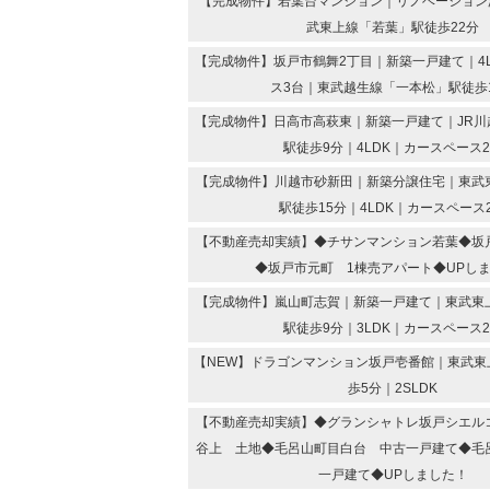
【完成物件】若葉台マンション｜リノベーション済
武東上線「若葉」駅徒歩22分
【完成物件】坂戸市鶴舞2丁目｜新築一戸建て｜4
ス3台｜東武越生線「一本松」駅徒歩
【完成物件】日高市高萩東｜新築一戸建て｜JR川
駅徒歩9分｜4LDK｜カースペース
【完成物件】川越市砂新田｜新築分譲住宅｜東武
駅徒歩15分｜4LDK｜カースペース
【不動産売却実績】◆チサンマンション若葉◆坂
◆坂戸市元町 1棟売アパート◆UPし
【完成物件】嵐山町志賀｜新築一戸建て｜東武東
駅徒歩9分｜3LDK｜カースペース
【NEW】ドラゴンマンション坂戸壱番館｜東武東
歩5分｜2SLDK
【不動産売却実績】◆グランシャトレ坂戸シエル
谷上 土地◆毛呂山町目白台 中古一戸建て◆毛
一戸建て◆UPしました！