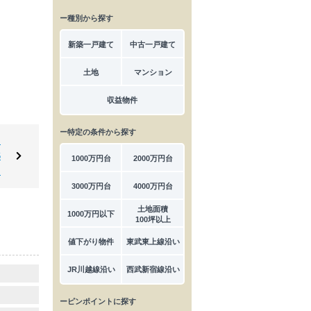
ー種別から探す
新築一戸建て
中古一戸建て
土地
マンション
収益物件
ー特定の条件から探す
｜
6
1000万円台
2000万円台
台
3000万円台
4000万円台
土地面積
1000万円以下
100坪以上
値下がり物件
東武東上線沿い
JR川越線沿い
西武新宿線沿い
ーピンポイントに探す