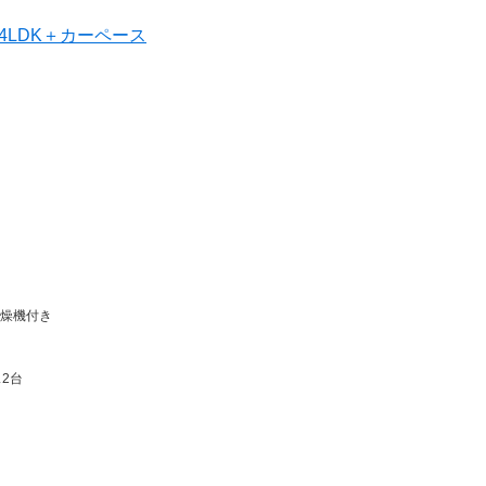
4LDK＋カーペース
燥機付き
2台