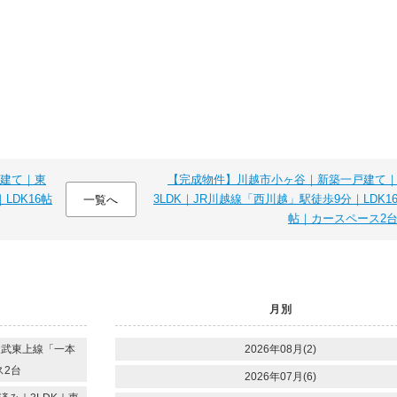
建て｜東
【完成物件】川越市小ヶ谷｜新築一戸建て
LDK16帖
3LDK｜JR川越線「西川越」駅徒歩9分｜LDK1
一覧へ
帖｜カースペース2
月別
東武東上線「一本
2026年08月(2)
ス2台
2026年07月(6)