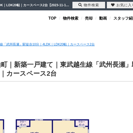
物件検索
お気に入
【新着物件】入間郡毛呂山町｜新築一戸建て｜東武越生線「武州長瀬」駅徒歩10分｜4LDK｜LDK20帖｜カースペース2台【2023-11-11更新】新着物件 | 川越市・坂戸市・鶴ヶ島市の不動産（新築一戸建て・中古戸建・土地・中古マンション）不動産売却はセンチュリー21クレド
TOP
物件検索
売却
動画
スタッフ紹
武州長瀬」駅徒歩10分｜4LDK｜LDK20帖｜カースペース2台
山町｜新築一戸建て｜東武越生線「武州長瀬」
0帖｜カースペース2台