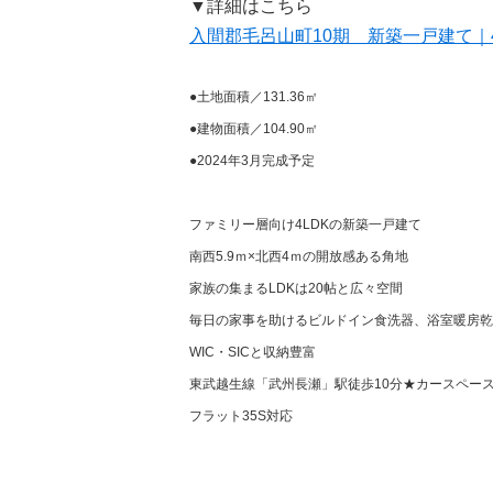
▼詳細はこちら
入間郡毛呂山町10期 新築一戸建て｜
●土地面積／131.36㎡
●建物面積／104.90㎡
●2024年3月完成予定
ファミリー層向け4LDKの新築一戸建て
南西5.9ｍ×北西4ｍの開放感ある角地
家族の集まるLDKは20帖と広々空間
毎日の家事を助けるビルドイン食洗器、浴室暖房乾
WIC・SICと収納豊富
東武越生線「武州長瀬」駅徒歩10分★カースペース
フラット35S対応