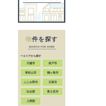
物
件を探す
SEARCH FOR HOME
ーエリアから探す
川越市
坂戸市
東松山市
鶴ヶ島市
ふじみ野市
日高市
比企郡
富士見市
入間郡