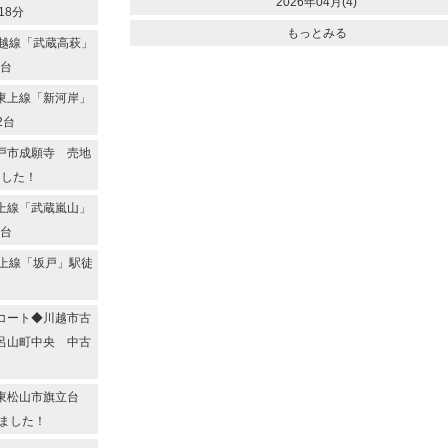
2026年04月(4)
18分
もっとみる
越線「武蔵高萩」
2台
東上線「新河岸」
2台
戸市成願寺 売地
ました！
上線「武蔵嵐山」
2台
上線「坂戸」駅徒
コート◆川越市古
呂山町中央 中古
◆東松山市旗立台
ました！