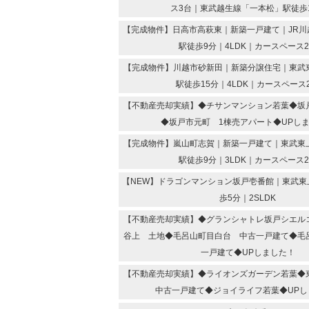
ス3台｜東武越生線「一本松」駅徒歩
【完成物件】日高市高萩東｜新築一戸建て｜JR川
駅徒歩9分｜4LDK｜カースペース
【完成物件】川越市砂新田｜新築分譲住宅｜東武
駅徒歩15分｜4LDK｜カースペース
【不動産売却実績】◆チサンマンション若葉◆坂
◆坂戸市元町 1棟売アパート◆UPし
【完成物件】嵐山町志賀｜新築一戸建て｜東武東
駅徒歩9分｜3LDK｜カースペース
【NEW】ドラゴンマンション坂戸壱番館｜東武東
歩5分｜2SLDK
【不動産売却実績】◆グランシャトレ坂戸シエル
谷上 土地◆毛呂山町目白台 中古一戸建て◆毛
一戸建て◆UPしました！
【不動産売却実績】◆ライオンズガーデン若葉
中古一戸建て◆ジョイライフ若葉◆UPし