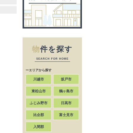
物
件を探す
SEARCH FOR HOME
ーエリアから探す
川越市
坂戸市
東松山市
鶴ヶ島市
ふじみ野市
日高市
比企郡
富士見市
入間郡