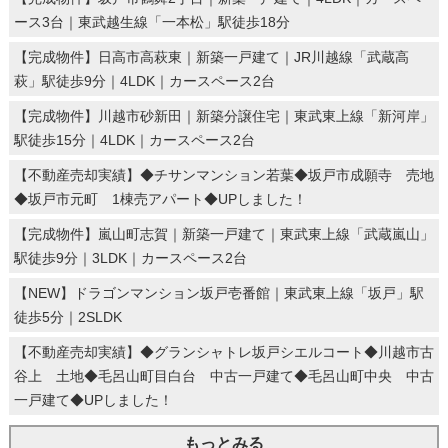
ース3台｜東武越生線「一本松」駅徒歩18分
【完成物件】日高市高萩東｜新築一戸建て｜JR川越線「武蔵高
萩」駅徒歩9分｜4LDK｜カースペース2台
【完成物件】川越市砂新田｜新築分譲住宅｜東武東上線「新河岸」
駅徒歩15分｜4LDK｜カースペース2台
【不動産売却実績】◆チサンマンション若葉◆坂戸市成願寺 売地
◆坂戸市元町 1棟売アパート◆UPしました！
【完成物件】嵐山町志賀｜新築一戸建て｜東武東上線「武蔵嵐山」
駅徒歩9分｜3LDK｜カースペース2台
【NEW】ドラゴンマンション坂戸壱番館｜東武東上線「坂戸」駅
徒歩5分｜2SLDK
【不動産売却実績】◆グランシャトレ坂戸シエルコート◆川越市古
谷上 土地◆毛呂山町目白台 中古一戸建て◆毛呂山町中央 中古
一戸建て◆UPしました！
もっとみる