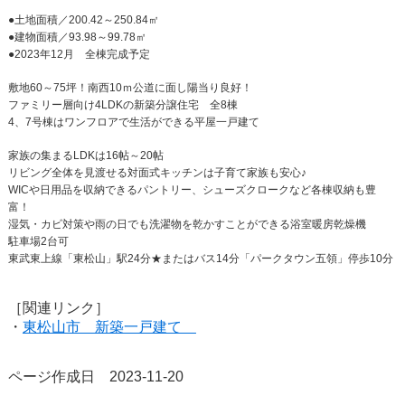
●土地面積／200.42～250.84㎡
●建物面積／93.98～99.78㎡
●2023年12月 全棟完成予定
敷地60～75坪！南西10ｍ公道に面し陽当り良好！
ファミリー層向け4LDKの新築分譲住宅 全8棟
4、7号棟はワンフロアで生活ができる平屋一戸建て
家族の集まるLDKは16帖～20帖
リビング全体を見渡せる対面式キッチンは子育て家族も安心♪
WICや日用品を収納できるパントリー、シューズクロークなど各棟収納も豊
富！
湿気・カビ対策や雨の日でも洗濯物を乾かすことができる浴室暖房乾燥機
駐車場2台可
東武東上線「東松山」駅24分★またはバス14分「パークタウン五領」停歩10分
［関連リンク］
・
東松山市 新築一戸建て
ページ作成日 2023-11-20