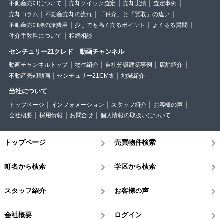
不動産売却について
売却クイック査定
売却実績
査定事例
売却コラム
不動産売却の流れ
「仲介」と「買取」の違い
不動産売却時の諸費用
少しでも高く売るポイント
よくある質問
仲介手数料について
相続相談
センチュリー21クレド 動画チャンネル
動画チャンネルトップ
物件紹介
自社分譲建築事例
店舗紹介
不動産売却動画
センチュリー21CM集
地域紹介
当社について
トップページ
インフォメーション
スタッフ紹介
お客様の声
会社概要
採用情報
お問合せ
個人情報の取扱いについて
トップページ
売買物件検索
町名から検索
学区から検索
スタッフ紹介
お客様の声
会社概要
ログイン