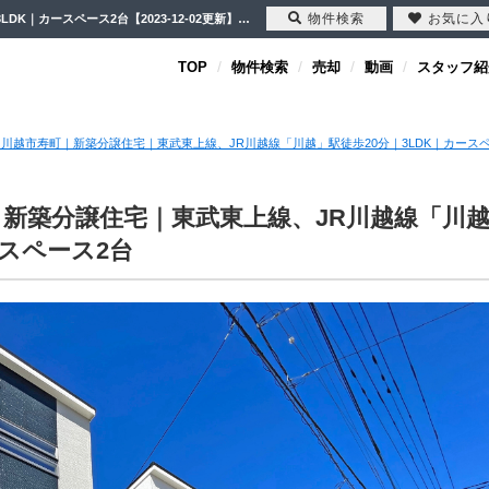
物件検索
お気に入
【完成物件】川越市寿町｜新築分譲住宅｜東武東上線、JR川越線「川越」駅徒歩20分｜3LDK｜カースペース2台【2023-12-02更新】完成物件 | 川越市・坂戸市・鶴ヶ島市の不動産（新築一戸建て・中古戸建・土地・中古マンション）不動産売却はセンチュリー21クレド
TOP
物件検索
売却
動画
スタッフ紹
川越市寿町｜新築分譲住宅｜東武東上線、JR川越線「川越」駅徒歩20分｜3LDK｜カースペ
新築分譲住宅｜東武東上線、JR川越線「川
ースペース2台