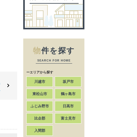
物
件を探す
SEARCH FOR HOME
ーエリアから探す
川越市
坂戸市
い
。
東松山市
鶴ヶ島市
ふじみ野市
日高市
比企郡
富士見市
入間郡