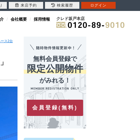
り
来店予約
検索履歴
ログイン
クレド坂戸本店
介
会社概要
採用情報
ース2台
無料会員登録で
越」
限定公開物件
がみれる！
会員登録(無料)