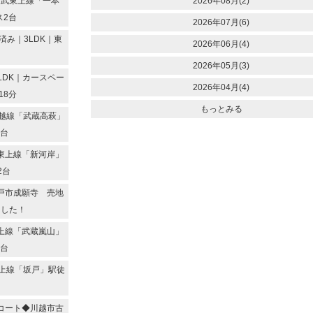
東武東上線「一本
2026年08月(2)
ス2台
2026年07月(6)
み｜3LDK｜東
2026年06月(4)
2026年05月(3)
LDK｜カースペー
2026年04月(4)
18分
もっとみる
越線「武蔵高萩」
2台
東上線「新河岸」
2台
戸市成願寺 売地
ました！
上線「武蔵嵐山」
2台
上線「坂戸」駅徒
コート◆川越市古