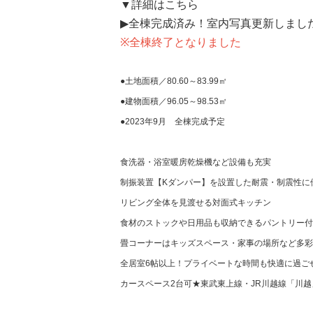
▼詳細はこちら
▶全棟完成済み！室内写真更新しまし
※全棟終了となりました
●土地面積／80.60～83.99㎡
●建物面積／96.05～98.53㎡
●2023年9月 全棟完成予定
食洗器・浴室暖房乾燥機など設備も充実
制振装置【Kダンパー】を設置した耐震・制震性に
リビング全体を見渡せる対面式キッチン
食材のストックや日用品も収納できるパントリー付
畳コーナーはキッズスペース・家事の場所など多彩
全居室6帖以上！プライベートな時間も快適に過ご
カースペース2台可★東武東上線・JR川越線「川越