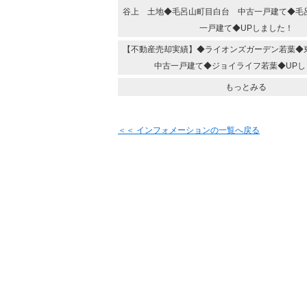
谷上 土地◆毛呂山町目白台 中古一戸建て◆毛
一戸建て◆UPしました！
【不動産売却実績】◆ライオンズガーデン若葉
中古一戸建て◆ジョイライフ若葉◆UPし
もっとみる
＜＜ インフォメーションの一覧へ戻る