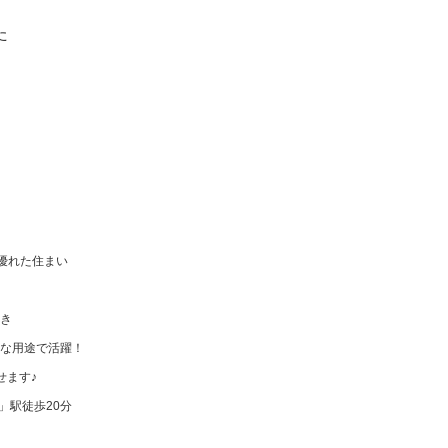
た
優れた住まい
き
な用途で活躍！
せます♪
」駅徒歩20分