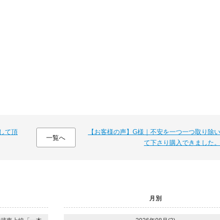
して頂
【お客様の声】G様｜不安を一つ一つ取り除
一覧へ
て下さり購入できました
月別