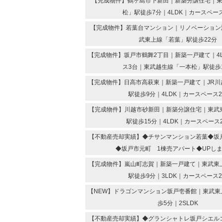
【完成物件】鶴ヶ島市下新田｜新築分譲住宅｜
松」駅徒歩7分｜4LDK｜カースペー
【完成物件】若葉台マンション｜リノベーション済
武東上線「若葉」駅徒歩22分
【完成物件】坂戸市鶴舞2丁目｜新築一戸建て｜4
ス3台｜東武越生線「一本松」駅徒歩
【完成物件】日高市高萩東｜新築一戸建て｜JR川
駅徒歩9分｜4LDK｜カースペース
【完成物件】川越市砂新田｜新築分譲住宅｜東武
駅徒歩15分｜4LDK｜カースペース
【不動産売却実績】◆チサンマンション若葉◆坂
◆坂戸市元町 1棟売アパート◆UPし
【完成物件】嵐山町志賀｜新築一戸建て｜東武東
駅徒歩9分｜3LDK｜カースペース
【NEW】ドラゴンマンション坂戸壱番館｜東武東
歩5分｜2SLDK
【不動産売却実績】◆グランシャトレ坂戸シエル