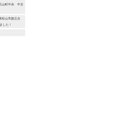
呂山町中央 中古
◆東松山市旗立台
ました！