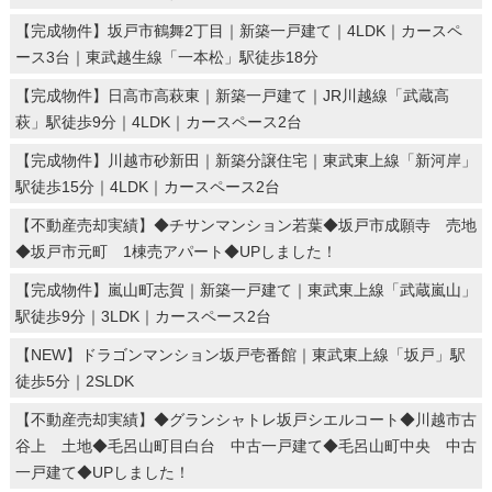
【完成物件】坂戸市鶴舞2丁目｜新築一戸建て｜4LDK｜カースペ
ース3台｜東武越生線「一本松」駅徒歩18分
【完成物件】日高市高萩東｜新築一戸建て｜JR川越線「武蔵高
萩」駅徒歩9分｜4LDK｜カースペース2台
【完成物件】川越市砂新田｜新築分譲住宅｜東武東上線「新河岸」
駅徒歩15分｜4LDK｜カースペース2台
【不動産売却実績】◆チサンマンション若葉◆坂戸市成願寺 売地
◆坂戸市元町 1棟売アパート◆UPしました！
【完成物件】嵐山町志賀｜新築一戸建て｜東武東上線「武蔵嵐山」
駅徒歩9分｜3LDK｜カースペース2台
【NEW】ドラゴンマンション坂戸壱番館｜東武東上線「坂戸」駅
徒歩5分｜2SLDK
【不動産売却実績】◆グランシャトレ坂戸シエルコート◆川越市古
谷上 土地◆毛呂山町目白台 中古一戸建て◆毛呂山町中央 中古
一戸建て◆UPしました！