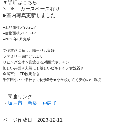
▼詳細はこちら
3LDK＋カースペース有り
▶室内写真更新しました
●土地面積／90.91㎡
●建物面積／84.68㎡
●2023年6月完成
南側道路に面し、陽当りも良好
ファミリー層向け3LDK
リビング全体を見渡せる対面式キッチン
忙しい共働き夫婦にも嬉しいビルドイン食洗器き
全居室にLED照明付き
千代田小・中学校まで徒歩5分★小学校が近く安心の住環境
［関連リンク］
・
坂戸市 新築一戸建て
ページ作成日 2023-12-11