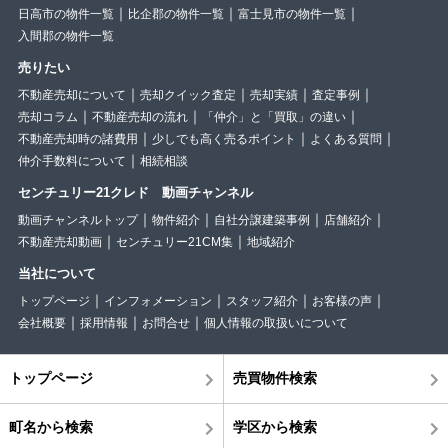
日高市の物件一覧
比企郡の物件一覧
富士見市の物件一覧
入間郡の物件一覧
売りたい
不動産売却について
売却クイック査定
売却実績
査定事例
売却コラム
不動産売却の流れ
「仲介」と「買取」の違い
不動産売却時の諸費用
少しでも高く売るポイント
よくある質問
仲介手数料について
相続相談
センチュリー21クレド 動画チャンネル
動画チャンネルトップ
物件紹介
自社分譲建築事例
店舗紹介
不動産売却動画
センチュリー21CM集
地域紹介
当社について
トップページ
インフォメーション
スタッフ紹介
お客様の声
会社概要
採用情報
お問合せ
個人情報の取扱いについて
トップページ
売買物件検索
町名から検索
学区から検索