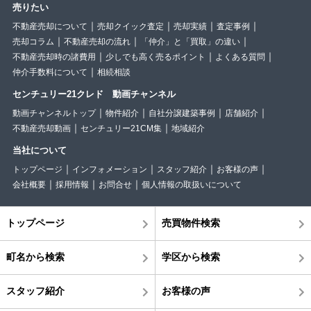
売りたい
不動産売却について
売却クイック査定
売却実績
査定事例
売却コラム
不動産売却の流れ
「仲介」と「買取」の違い
不動産売却時の諸費用
少しでも高く売るポイント
よくある質問
仲介手数料について
相続相談
センチュリー21クレド 動画チャンネル
動画チャンネルトップ
物件紹介
自社分譲建築事例
店舗紹介
不動産売却動画
センチュリー21CM集
地域紹介
当社について
トップページ
インフォメーション
スタッフ紹介
お客様の声
会社概要
採用情報
お問合せ
個人情報の取扱いについて
トップページ
売買物件検索
町名から検索
学区から検索
スタッフ紹介
お客様の声