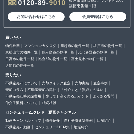
坂戸市南町3番3グランドヒルズ
福徳壱番館１階
お問い合わせはこちら
会員登録はこちら
買いたい
物件検索
マンションカタログ
川越市の物件一覧
坂戸市の物件一覧
東松山市の物件一覧
鶴ヶ島市の物件一覧
ふじみ野市の物件一覧
日高市の物件一覧
比企郡の物件一覧
富士見市の物件一覧
入間郡の物件一覧
売りたい
不動産売却について
売却クイック査定
売却実績
査定事例
売却コラム
不動産売却の流れ
「仲介」と「買取」の違い
不動産売却時の諸費用
少しでも高く売るポイント
よくある質問
仲介手数料について
相続相談
センチュリー21クレド 動画チャンネル
動画チャンネルトップ
物件紹介
自社分譲建築事例
店舗紹介
不動産売却動画
センチュリー21CM集
地域紹介