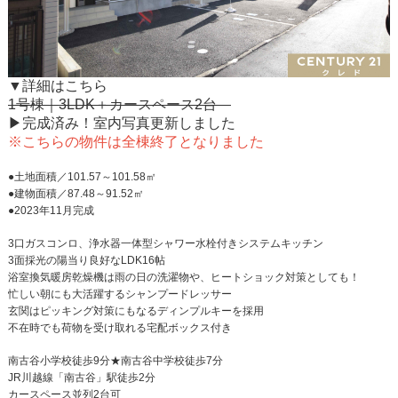
▼詳細はこちら
1号棟｜3LDK＋カースペース2台
▶完成済み！室内写真更新しました
※こちらの物件は全棟終了となりました
●土地面積／101.57～101.58㎡
●建物面積／87.48～91.52㎡
●2023年11月完成
3口ガスコンロ、浄水器一体型シャワー水栓付きシステムキッチン
3面採光の陽当り良好なLDK16帖
浴室換気暖房乾燥機は雨の日の洗濯物や、ヒートショック対策としても！
忙しい朝にも大活躍するシャンプードレッサー
玄関はピッキング対策にもなるディンプルキーを採用
不在時でも荷物を受け取れる宅配ボックス付き
南古谷小学校徒歩9分★南古谷中学校徒歩7分
JR川越線「南古谷」駅徒歩2分
カースペース並列2台可