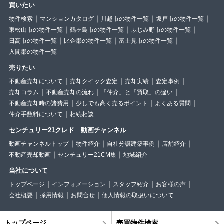
買いたい
物件検索
マンションカタログ
川越市の物件一覧
坂戸市の物件一覧
東松山市の物件一覧
鶴ヶ島市の物件一覧
ふじみ野市の物件一覧
日高市の物件一覧
比企郡の物件一覧
富士見市の物件一覧
入間郡の物件一覧
売りたい
不動産売却について
売却クイック査定
売却実績
査定事例
売却コラム
不動産売却の流れ
「仲介」と「買取」の違い
不動産売却時の諸費用
少しでも高く売るポイント
よくある質問
仲介手数料について
相続相談
センチュリー21クレド 動画チャンネル
動画チャンネルトップ
物件紹介
自社分譲建築事例
店舗紹介
不動産売却動画
センチュリー21CM集
地域紹介
当社について
トップページ
インフォメーション
スタッフ紹介
お客様の声
会社概要
採用情報
お問合せ
個人情報の取扱いについて
トップページ
売買物件検索