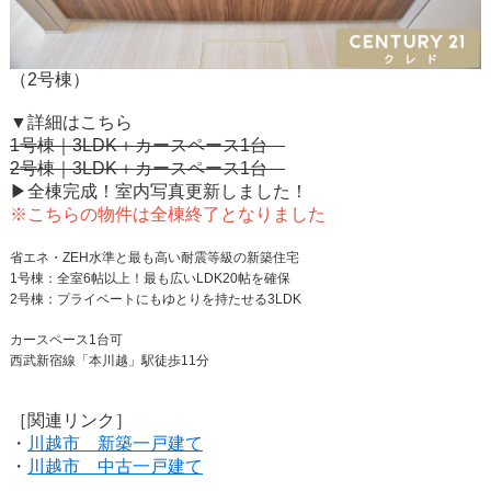
（2号棟）
▼詳細はこちら
1号棟｜3LDK＋カースペース1台
2号棟｜3LDK＋カースペース1台
▶全棟完成！室内写真更新しました！
※こちらの物件は全棟終了となりました
省エネ・ZEH水準と最も高い耐震等級の新築住宅
1号棟：全室6帖以上！最も広いLDK20帖を確保
2号棟：プライベートにもゆとりを持たせる3LDK
カースペース1台可
西武新宿線「本川越」駅徒歩11分
［関連リンク］
・
川越市 新築一戸建て
・
川越市 中古一戸建て