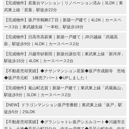
【完成物件】若葉台マンション｜リノベーション済み｜3LDK｜東
武東上線「若葉」駅徒歩22分
【完成物件】坂戸市鶴舞2丁目｜新築一戸建て｜4LDK｜カースペ
ース3台｜東武越生線「一本松」駅徒歩18分
【完成物件】日高市高萩東｜新築一戸建て｜JR川越線「武蔵高
萩」駅徒歩9分｜4LDK｜カースペース2台
【完成物件】川越市砂新田｜新築分譲住宅｜東武東上線「新河岸」
駅徒歩15分｜4LDK｜カースペース2台
【不動産売却実績】◆チサンマンション若葉◆坂戸市成願寺 売地
◆坂戸市元町 1棟売アパート◆UPしました！
【完成物件】嵐山町志賀｜新築一戸建て｜東武東上線「武蔵嵐山」
駅徒歩9分｜3LDK｜カースペース2台
【NEW】ドラゴンマンション坂戸壱番館｜東武東上線「坂戸」駅
徒歩5分｜2SLDK
【不動産売却実績】◆グランシャトレ坂戸シエルコート◆川越市古
谷上 土地◆毛呂山町目白台 中古一戸建て◆毛呂山町中央 中古