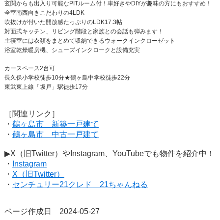
玄関からも出入り可能なPITルーム付！車好きやDIYが趣味の方にもおすすめ！
全室南西向きこだわりの4LDK
吹抜けが付いた開放感たっぷりのLDK17.3帖
対面式キッチン、リビング階段と家族との会話も弾みます！
主寝室には衣類をまとめて収納できるウォークインクローゼット
浴室乾燥暖房機、シューズインクロークと設備充実
カースペース2台可
長久保小学校徒歩10分★鶴ヶ島中学校徒歩22分
東武東上線「坂戸」駅徒歩17分
［関連リンク］
・
鶴ヶ島市 新築一戸建て
・
鶴ヶ島市 中古一戸建て
▶X（旧Twitter）やInstagram、YouTubeでも物件を紹介中！
・
Instagram
・
X（旧Twitter）
・
センチュリー21クレド 21ちゃんねる
ページ作成日 2024-05-27