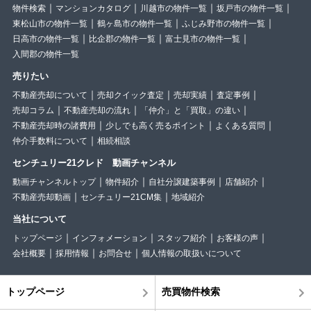
物件検索
マンションカタログ
川越市の物件一覧
坂戸市の物件一覧
東松山市の物件一覧
鶴ヶ島市の物件一覧
ふじみ野市の物件一覧
日高市の物件一覧
比企郡の物件一覧
富士見市の物件一覧
入間郡の物件一覧
売りたい
不動産売却について
売却クイック査定
売却実績
査定事例
売却コラム
不動産売却の流れ
「仲介」と「買取」の違い
不動産売却時の諸費用
少しでも高く売るポイント
よくある質問
仲介手数料について
相続相談
センチュリー21クレド 動画チャンネル
動画チャンネルトップ
物件紹介
自社分譲建築事例
店舗紹介
不動産売却動画
センチュリー21CM集
地域紹介
当社について
トップページ
インフォメーション
スタッフ紹介
お客様の声
会社概要
採用情報
お問合せ
個人情報の取扱いについて
トップページ
売買物件検索