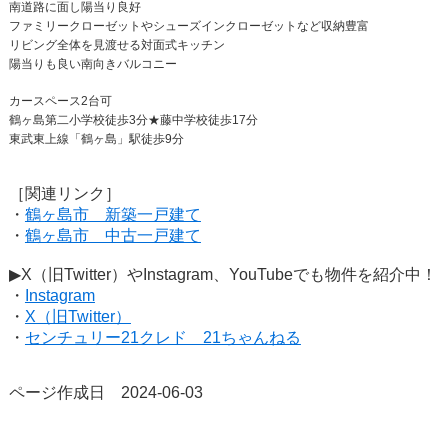
南道路に面し陽当り良好
ファミリークローゼットやシューズインクローゼットなど収納豊富
リビング全体を見渡せる対面式キッチン
陽当りも良い南向きバルコニー
カースペース2台可
鶴ヶ島第二小学校徒歩3分★藤中学校徒歩17分
東武東上線「鶴ヶ島」駅徒歩9分
［関連リンク］
・
鶴ヶ島市 新築一戸建て
・
鶴ヶ島市 中古一戸建て
▶X（旧Twitter）やInstagram、YouTubeでも物件を紹介中！
・
Instagram
・
X（旧Twitter）
・
センチュリー21クレド 21ちゃんねる
ページ作成日 2024-06-03