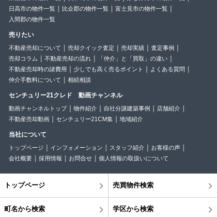
日高市の物件一覧
比企郡の物件一覧
富士見市の物件一覧
入間郡の物件一覧
売りたい
不動産売却について
売却クイック査定
売却実績
査定事例
売却コラム
不動産売却の流れ
「仲介」と「買取」の違い
不動産売却時の諸費用
少しでも高く売るポイント
よくある質問
仲介手数料について
相続相談
センチュリー21クレド 動画チャンネル
動画チャンネルトップ
物件紹介
自社分譲建築事例
店舗紹介
不動産売却動画
センチュリー21CM集
地域紹介
当社について
トップページ
インフォメーション
スタッフ紹介
お客様の声
会社概要
採用情報
お問合せ
個人情報の取扱いについて
トップページ
売買物件検索
町名から検索
学区から検索