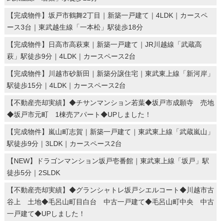
【完成物件】坂戸市鶴舞2丁目｜新築一戸建て｜4LDK｜カースペ
ース3台｜東武越生線「一本松」駅徒歩18分
【完成物件】日高市高萩東｜新築一戸建て｜JR川越線「武蔵高
萩」駅徒歩9分｜4LDK｜カースペース2台
【完成物件】川越市砂新田｜新築分譲住宅｜東武東上線「新河岸」
駅徒歩15分｜4LDK｜カースペース2台
【不動産売却実績】◆チサンマンション若葉◆坂戸市成願寺 売地
◆坂戸市元町 1棟売アパート◆UPしました！
【完成物件】嵐山町志賀｜新築一戸建て｜東武東上線「武蔵嵐山」
駅徒歩9分｜3LDK｜カースペース2台
【NEW】ドラゴンマンション坂戸壱番館｜東武東上線「坂戸」駅
徒歩5分｜2SLDK
【不動産売却実績】◆グランシャトレ坂戸シエルコート◆川越市古
谷上 土地◆毛呂山町目白台 中古一戸建て◆毛呂山町中央 中古
一戸建て◆UPしました！