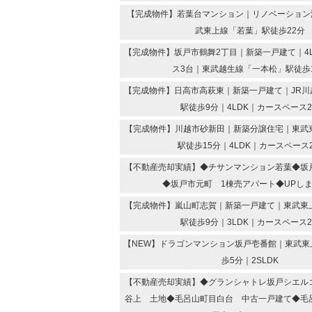
【完成物件】若葉台マンション｜リノベーション済
武東上線「若葉」駅徒歩22分
【完成物件】坂戸市鶴舞2丁目｜新築一戸建て｜4
ス3台｜東武越生線「一本松」駅徒歩
【完成物件】日高市高萩東｜新築一戸建て｜JR川
駅徒歩9分｜4LDK｜カースペース
【完成物件】川越市砂新田｜新築分譲住宅｜東武
駅徒歩15分｜4LDK｜カースペース
【不動産売却実績】◆チサンマンション若葉◆坂
◆坂戸市元町 1棟売アパート◆UPし
【完成物件】嵐山町志賀｜新築一戸建て｜東武東
駅徒歩9分｜3LDK｜カースペース
【NEW】ドラゴンマンション坂戸壱番館｜東武東
歩5分｜2SLDK
【不動産売却実績】◆グランシャトレ坂戸シエル
谷上 土地◆毛呂山町目白台 中古一戸建て◆毛