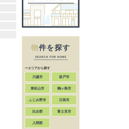
物
件を探す
SEARCH FOR HOME
ーエリアから探す
川越市
坂戸市
東松山市
鶴ヶ島市
ふじみ野市
日高市
比企郡
富士見市
入間郡