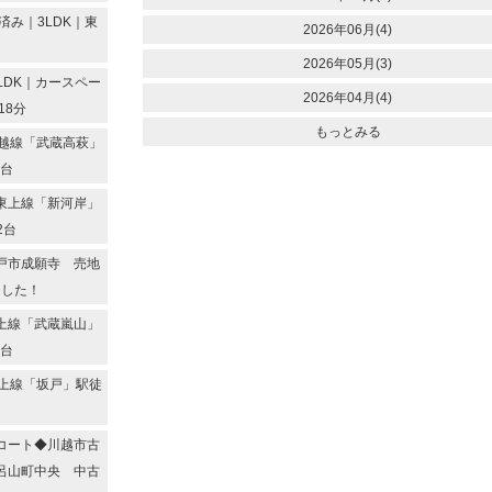
み｜3LDK｜東
2026年06月(4)
2026年05月(3)
LDK｜カースペー
2026年04月(4)
18分
もっとみる
越線「武蔵高萩」
2台
東上線「新河岸」
2台
戸市成願寺 売地
ました！
上線「武蔵嵐山」
2台
上線「坂戸」駅徒
コート◆川越市古
呂山町中央 中古