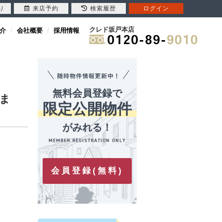
り
来店予約
検索履歴
ログイン
クレド坂戸本店
介
会社概要
採用情報
無料会員登録で
ま
限定公開物件
がみれる！
会員登録(無料)