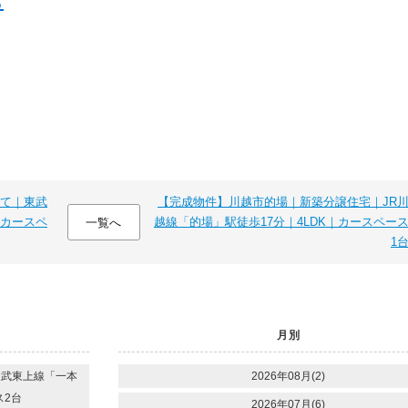
ら
て｜東武
【完成物件】川越市的場｜新築分譲住宅｜JR
｜カースペ
越線「的場」駅徒歩17分｜4LDK｜カースペー
一覧へ
1
月別
東武東上線「一本
2026年08月(2)
ス2台
2026年07月(6)