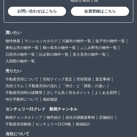
福徳壱番館１階
お問い合わせはこちら
会員登録はこちら
買いたい
物件検索
マンションカタログ
川越市の物件一覧
坂戸市の物件一覧
東松山市の物件一覧
鶴ヶ島市の物件一覧
ふじみ野市の物件一覧
日高市の物件一覧
比企郡の物件一覧
富士見市の物件一覧
入間郡の物件一覧
売りたい
不動産売却について
売却クイック査定
売却実績
査定事例
売却コラム
不動産売却の流れ
「仲介」と「買取」の違い
不動産売却時の諸費用
少しでも高く売るポイント
よくある質問
仲介手数料について
相続相談
センチュリー21クレド 動画チャンネル
動画チャンネルトップ
物件紹介
自社分譲建築事例
店舗紹介
不動産売却動画
センチュリー21CM集
地域紹介
当社について