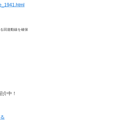
ge_1941.html
る回遊動線を確保
を紹介中！
ねる