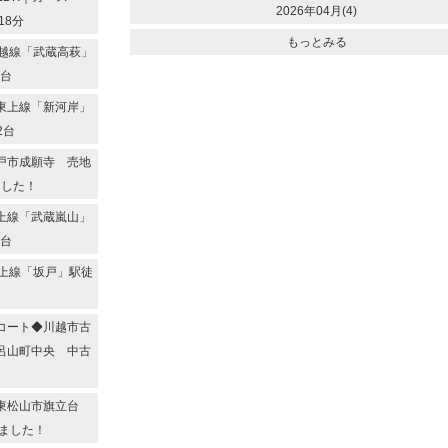
2026年04月(4)
18分
もっとみる
越線「武蔵高萩」
2台
東上線「新河岸」
2台
戸市成願寺 売地
ました！
上線「武蔵嵐山」
2台
上線「坂戸」駅徒
コート◆川越市古
呂山町中央 中古
◆東松山市旗立台
ました！