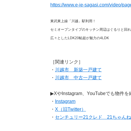
https://www.e-ie-sagasi.com/video/pa
東武東上線「川越」駅利用！
セミオープンタイプのキッチン周辺はぐるりと回れ
広々としたLDK20帖超が魅力の4LDK
［関連リンク］
・
川越市 新築一戸建て
・
川越市 中古一戸建て
▶XやInstagram、YouTubeでも物件
・
Instagram
・
X（旧Twitter）
・
センチュリー21クレド 21ちゃん