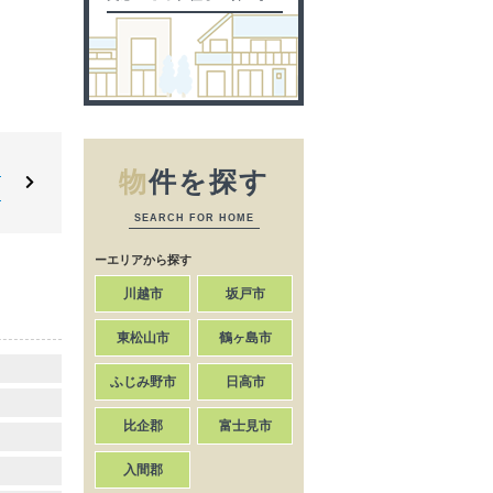
て
物
件を探す
た
SEARCH FOR HOME
ーエリアから探す
川越市
坂戸市
東松山市
鶴ヶ島市
ふじみ野市
日高市
比企郡
富士見市
入間郡