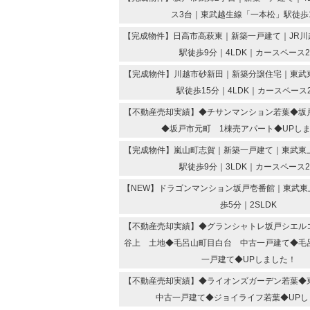
ス3台｜東武越生線「一本松」駅徒歩
【完成物件】日高市高萩東｜新築一戸建て｜JR川
駅徒歩9分｜4LDK｜カースペース
【完成物件】川越市砂新田｜新築分譲住宅｜東武
駅徒歩15分｜4LDK｜カースペース
【不動産売却実績】◆チサンマンション若葉◆坂
◆坂戸市元町 1棟売アパート◆UPし
【完成物件】嵐山町志賀｜新築一戸建て｜東武東
駅徒歩9分｜3LDK｜カースペース
【NEW】ドラゴンマンション坂戸壱番館｜東武東
歩5分｜2SLDK
【不動産売却実績】◆グランシャトレ坂戸シエル
谷上 土地◆毛呂山町目白台 中古一戸建て◆毛
一戸建て◆UPしました！
【不動産売却実績】◆ライオンズガーデン若葉
中古一戸建て◆ジョイライフ若葉◆UPし