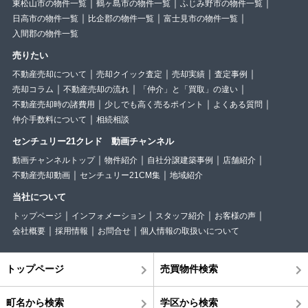
東松山市の物件一覧
鶴ヶ島市の物件一覧
ふじみ野市の物件一覧
日高市の物件一覧
比企郡の物件一覧
富士見市の物件一覧
入間郡の物件一覧
売りたい
不動産売却について
売却クイック査定
売却実績
査定事例
売却コラム
不動産売却の流れ
「仲介」と「買取」の違い
不動産売却時の諸費用
少しでも高く売るポイント
よくある質問
仲介手数料について
相続相談
センチュリー21クレド 動画チャンネル
動画チャンネルトップ
物件紹介
自社分譲建築事例
店舗紹介
不動産売却動画
センチュリー21CM集
地域紹介
当社について
トップページ
インフォメーション
スタッフ紹介
お客様の声
会社概要
採用情報
お問合せ
個人情報の取扱いについて
トップページ
売買物件検索
町名から検索
学区から検索