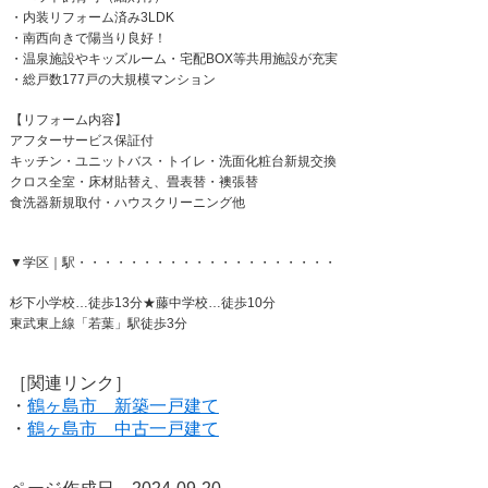
・内装リフォーム済み3LDK
・南西向きで陽当り良好！
・温泉施設やキッズルーム・宅配BOX等共用施設が充実
・総戸数177戸の大規模マンション
【リフォーム内容】
アフターサービス保証付
キッチン・ユニットバス・トイレ・洗面化粧台新規交換
クロス全室・床材貼替え、畳表替・襖張替
食洗器新規取付・ハウスクリーニング他
▼学区｜駅・・・・・・・・・・・・・・・・・・・・
杉下小学校…徒歩13分★藤中学校…徒歩10分
東武東上線「若葉」駅徒歩3分
［関連リンク］
・
鶴ヶ島市 新築一戸建て
・
鶴ヶ島市 中古一戸建て