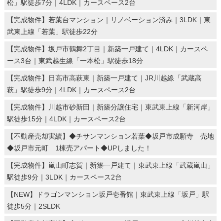
松」駅徒歩7分｜4LDK｜カースペース2台
【完成物件】若葉台マンション｜リノベーション済み｜3LDK｜東
武東上線「若葉」駅徒歩22分
【完成物件】坂戸市鶴舞2丁目｜新築一戸建て｜4LDK｜カースペ
ース3台｜東武越生線「一本松」駅徒歩18分
【完成物件】日高市高萩東｜新築一戸建て｜JR川越線「武蔵高
萩」駅徒歩9分｜4LDK｜カースペース2台
【完成物件】川越市砂新田｜新築分譲住宅｜東武東上線「新河岸」
駅徒歩15分｜4LDK｜カースペース2台
【不動産売却実績】◆チサンマンション若葉◆坂戸市成願寺 売地
◆坂戸市元町 1棟売アパート◆UPしました！
【完成物件】嵐山町志賀｜新築一戸建て｜東武東上線「武蔵嵐山」
駅徒歩9分｜3LDK｜カースペース2台
【NEW】ドラゴンマンション坂戸壱番館｜東武東上線「坂戸」駅
徒歩5分｜2SLDK