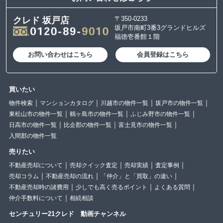
〒350-0233
クレド 坂戸店
坂戸市南町3番3グランドヒルズ
福徳壱番館１階
お問い合わせはこちら
会員登録はこちら
買いたい
物件検索
マンションカタログ
川越市の物件一覧
坂戸市の物件一覧
東松山市の物件一覧
鶴ヶ島市の物件一覧
ふじみ野市の物件一覧
日高市の物件一覧
比企郡の物件一覧
富士見市の物件一覧
入間郡の物件一覧
売りたい
不動産売却について
売却クイック査定
売却実績
査定事例
売却コラム
不動産売却の流れ
「仲介」と「買取」の違い
不動産売却時の諸費用
少しでも高く売るポイント
よくある質問
仲介手数料について
相続相談
センチュリー21クレド 動画チャンネル