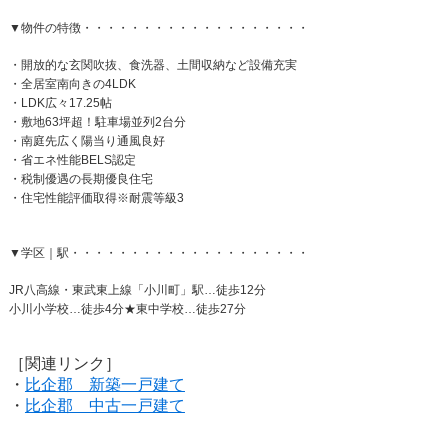
▼物件の特徴・・・・・・・・・・・・・・・・・・・
・開放的な玄関吹抜、食洗器、土間収納など設備充実
・全居室南向きの4LDK
・LDK広々17.25帖
・敷地63坪超！駐車場並列2台分
・南庭先広く陽当り通風良好
・省エネ性能BELS認定
・税制優遇の長期優良住宅
・住宅性能評価取得※耐震等級3
▼学区｜駅・・・・・・・・・・・・・・・・・・・・
JR八高線・東武東上線「小川町」駅…徒歩12分
小川小学校…徒歩4分★東中学校…徒歩27分
［関連リンク］
・
比企郡 新築一戸建て
・
比企郡 中古一戸建て