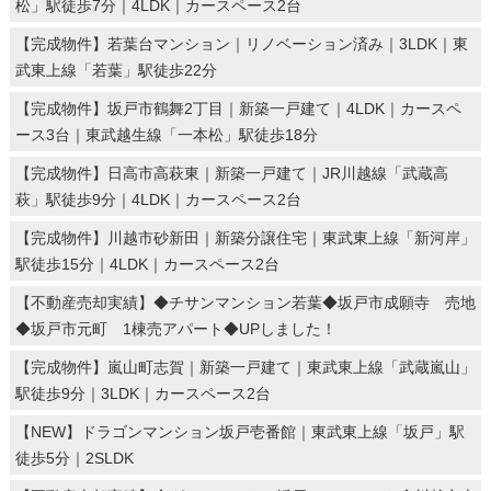
松」駅徒歩7分｜4LDK｜カースペース2台
【完成物件】若葉台マンション｜リノベーション済み｜3LDK｜東
武東上線「若葉」駅徒歩22分
【完成物件】坂戸市鶴舞2丁目｜新築一戸建て｜4LDK｜カースペ
ース3台｜東武越生線「一本松」駅徒歩18分
【完成物件】日高市高萩東｜新築一戸建て｜JR川越線「武蔵高
萩」駅徒歩9分｜4LDK｜カースペース2台
【完成物件】川越市砂新田｜新築分譲住宅｜東武東上線「新河岸」
駅徒歩15分｜4LDK｜カースペース2台
【不動産売却実績】◆チサンマンション若葉◆坂戸市成願寺 売地
◆坂戸市元町 1棟売アパート◆UPしました！
【完成物件】嵐山町志賀｜新築一戸建て｜東武東上線「武蔵嵐山」
駅徒歩9分｜3LDK｜カースペース2台
【NEW】ドラゴンマンション坂戸壱番館｜東武東上線「坂戸」駅
徒歩5分｜2SLDK