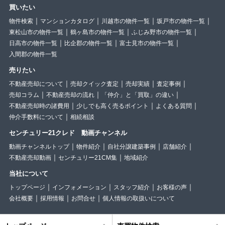
買いたい
物件検索
マンションカタログ
川越市の物件一覧
坂戸市の物件一覧
東松山市の物件一覧
鶴ヶ島市の物件一覧
ふじみ野市の物件一覧
日高市の物件一覧
比企郡の物件一覧
富士見市の物件一覧
入間郡の物件一覧
売りたい
不動産売却について
売却クイック査定
売却実績
査定事例
売却コラム
不動産売却の流れ
「仲介」と「買取」の違い
不動産売却時の諸費用
少しでも高く売るポイント
よくある質問
仲介手数料について
相続相談
センチュリー21クレド 動画チャンネル
動画チャンネルトップ
物件紹介
自社分譲建築事例
店舗紹介
不動産売却動画
センチュリー21CM集
地域紹介
当社について
トップページ
インフォメーション
スタッフ紹介
お客様の声
会社概要
採用情報
お問合せ
個人情報の取扱いについて