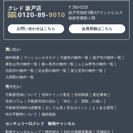
〒350-0233
クレド 坂戸店
坂戸市南町3番3グランドヒルズ
福徳壱番館１階
お問い合わせはこちら
会員登録はこちら
買いたい
物件検索
マンションカタログ
川越市の物件一覧
坂戸市の物件一覧
東松山市の物件一覧
鶴ヶ島市の物件一覧
ふじみ野市の物件一覧
日高市の物件一覧
比企郡の物件一覧
富士見市の物件一覧
入間郡の物件一覧
売りたい
不動産売却について
売却クイック査定
売却実績
査定事例
売却コラム
不動産売却の流れ
「仲介」と「買取」の違い
不動産売却時の諸費用
少しでも高く売るポイント
よくある質問
仲介手数料について
相続相談
センチュリー21クレド 動画チャンネル
動画チャンネルトップ
物件紹介
自社分譲建築事例
店舗紹介