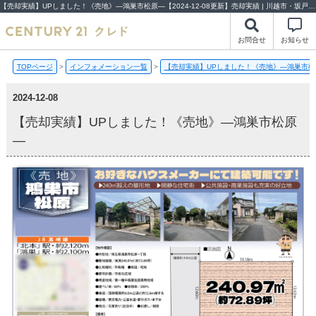
【売却実績】UPしました！《売地》―鴻巣市松原―【2024-12-08更新】売却実績 | 川越市・坂戸市・鶴ヶ島市の不動産（新築一戸建て・中古戸建・土地・中古マンション）不動産売却はセンチュリー21クレド
お問合せ
お知らせ
TOPページ
>
インフォメーション一覧
>
【売却実績】UPしました！《売地》―鴻巣市松
2024-12-08
【売却実績】UPしました！《売地》―鴻巣市松原
―