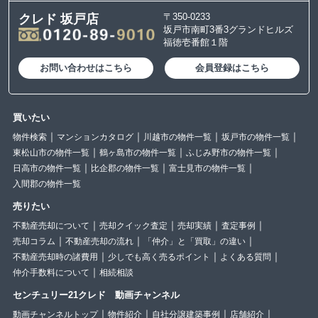
〒350-0233
クレド 坂戸店
坂戸市南町3番3グランドヒルズ
福徳壱番館１階
お問い合わせはこちら
会員登録はこちら
買いたい
物件検索
マンションカタログ
川越市の物件一覧
坂戸市の物件一覧
東松山市の物件一覧
鶴ヶ島市の物件一覧
ふじみ野市の物件一覧
日高市の物件一覧
比企郡の物件一覧
富士見市の物件一覧
入間郡の物件一覧
売りたい
不動産売却について
売却クイック査定
売却実績
査定事例
売却コラム
不動産売却の流れ
「仲介」と「買取」の違い
不動産売却時の諸費用
少しでも高く売るポイント
よくある質問
仲介手数料について
相続相談
センチュリー21クレド 動画チャンネル
動画チャンネルトップ
物件紹介
自社分譲建築事例
店舗紹介