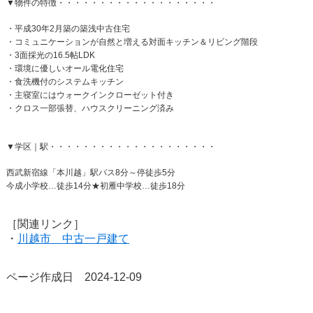
▼物件の特徴・・・・・・・・・・・・・・・・・・・
・平成30年2月築の築浅中古住宅
・コミュニケーションが自然と増える対面キッチン＆リビング階段
・3面採光の16.5帖LDK
・環境に優しいオール電化住宅
・食洗機付のシステムキッチン
・主寝室にはウォークインクローゼット付き
・クロス一部張替、ハウスクリーニング済み
▼学区｜駅・・・・・・・・・・・・・・・・・・・・
西武新宿線「本川越」駅バス8分～停徒歩5分
今成小学校…徒歩14分★初雁中学校…徒歩18分
［関連リンク］
・
川越市 中古一戸建て
ページ作成日 2024-12-09