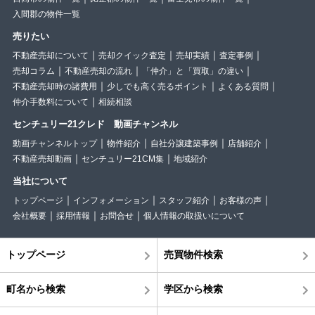
入間郡の物件一覧
売りたい
不動産売却について
売却クイック査定
売却実績
査定事例
売却コラム
不動産売却の流れ
「仲介」と「買取」の違い
不動産売却時の諸費用
少しでも高く売るポイント
よくある質問
仲介手数料について
相続相談
センチュリー21クレド 動画チャンネル
動画チャンネルトップ
物件紹介
自社分譲建築事例
店舗紹介
不動産売却動画
センチュリー21CM集
地域紹介
当社について
トップページ
インフォメーション
スタッフ紹介
お客様の声
会社概要
採用情報
お問合せ
個人情報の取扱いについて
トップページ
売買物件検索
町名から検索
学区から検索