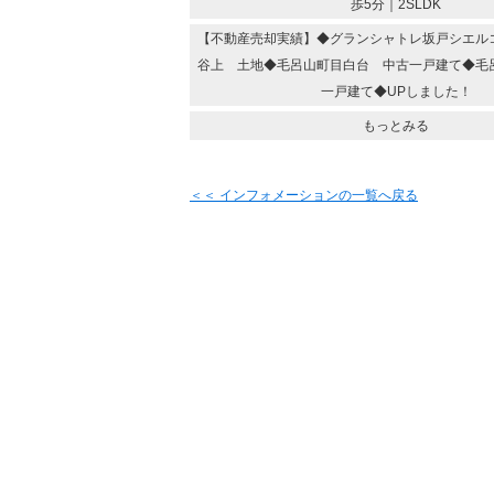
歩5分｜2SLDK
【不動産売却実績】◆グランシャトレ坂戸シエル
谷上 土地◆毛呂山町目白台 中古一戸建て◆毛
一戸建て◆UPしました！
もっとみる
＜＜ インフォメーションの一覧へ戻る