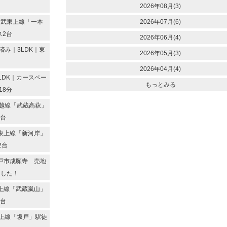
2026年08月(3)
東武東上線「一本
2026年07月(6)
ス2台
2026年06月(4)
み｜3LDK｜東
2026年05月(3)
2026年04月(4)
LDK｜カースペー
もっとみる
18分
越線「武蔵高萩」
2台
東上線「新河岸」
2台
戸市成願寺 売地
ました！
上線「武蔵嵐山」
2台
上線「坂戸」駅徒