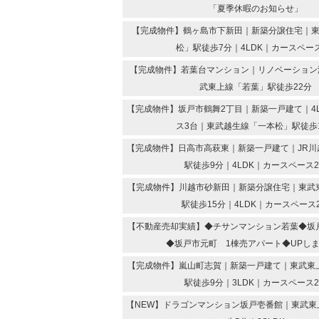
「夏季休暇のお知らせ」
【完成物件】鶴ヶ島市下新田｜新築分譲住宅｜
松」駅徒歩7分｜4LDK｜カースペー
【完成物件】若葉台マンション｜リノベーション済
武東上線「若葉」駅徒歩22分
【完成物件】坂戸市鶴舞2丁目｜新築一戸建て｜4
ス3台｜東武越生線「一本松」駅徒歩
【完成物件】日高市高萩東｜新築一戸建て｜JR川
駅徒歩9分｜4LDK｜カースペース
【完成物件】川越市砂新田｜新築分譲住宅｜東武
駅徒歩15分｜4LDK｜カースペース
【不動産売却実績】◆チサンマンション若葉◆坂
◆坂戸市元町 1棟売アパート◆UPし
【完成物件】嵐山町志賀｜新築一戸建て｜東武東
駅徒歩9分｜3LDK｜カースペース
【NEW】ドラゴンマンション坂戸壱番館｜東武東