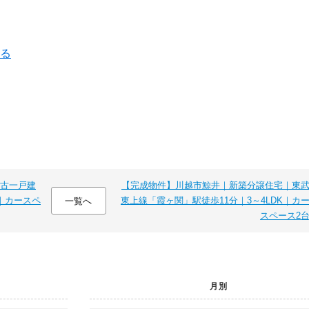
ねる
古一戸建
【完成物件】川越市鯨井｜新築分譲住宅｜東
｜カースペ
東上線「霞ヶ関」駅徒歩11分｜3～4LDK｜カ
一覧へ
スペース2
月別