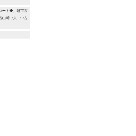
コート◆川越市古
呂山町中央 中古