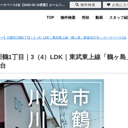
物件検索
お気に入
【ルームツアー】川越市川鶴1丁目｜3（4）LDK｜東武東上線「鶴ヶ島」駅徒歩27分｜カースペース2台【2025-02-16更新】ルームツアー | 川越市・坂戸市・鶴ヶ島市の不動産（新築一戸建て・中古戸建・土地・中古マンション）不動産売却はセンチュリー21クレド
TOP
物件検索
売却
動画
スタッフ紹
ー】川越市川鶴1丁目｜3（4）LDK｜東武東上線「鶴ヶ島」駅徒歩27分｜カースペース2台
鶴1丁目｜3（4）LDK｜東武東上線「鶴ヶ島
2台