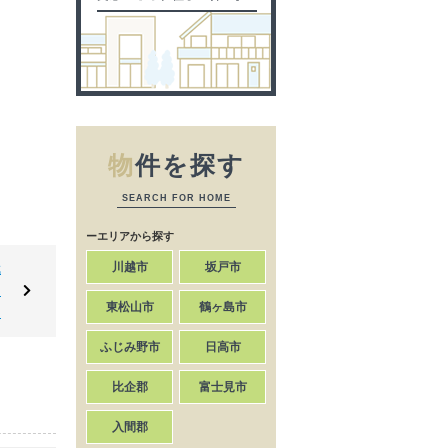
物
件を探す
SEARCH FOR HOME
ーエリアから探す
川越市
坂戸市
武
ー
東松山市
鶴ヶ島市
台
ふじみ野市
日高市
比企郡
富士見市
入間郡