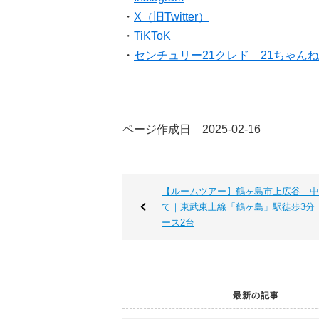
・
X（旧Twitter）
・
TiKToK
・
センチュリー21クレド 21ちゃん
ページ作成日 2025-02-16
【ルームツアー】鶴ヶ島市上広谷｜中
て｜東武東上線「鶴ヶ島」駅徒歩3分
ース2台
最新の記事