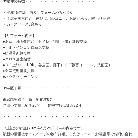
▼物件の特徴・・・・・・・・・・・・・・・・・・・
・平成15年築、内装リフォーム済み3LDK！
・全居室南東向き、南側にバルコニーとお庭があり、陽当り良好
・カースペース1台あり
【リフォーム内容】
●浴室、洗面化粧台、トイレ（1階、2階）新規交換
●ビルトインコンロ新規交換
●給湯器新規交換
●クロス全室貼替
●ＣＦ上張り（LDK、各居室、廊下）ＣＦ張替（トイレ、洗面室）
●全室照明新規交換
●ハウスクリーニング
▼学区｜駅・・・・・・・・・・・・・・・・・・・・
東武越生線「川角」駅徒歩8分
光山小学校…徒歩23分、川角中学校…徒歩22分
・・・・・・・・・・・・・・・・・・・・・・・・・
※上記の情報は2025年5月29日時点の内容です。
最新の情報はホームページの物件詳細、またはメール・お電話等でお問い合わ