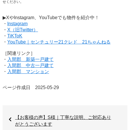
せください。
▶XやInstagram、YouTubeでも物件を紹介中！
・
Instagram
・
X（旧Twitter）
・
TiKToK
・
YouTube｜センチュリー21クレド 21ちゃんねる
［関連リンク］
・
入間郡 新築一戸建て
・
入間郡 中古一戸建て
・
入間郡 マンション
ページ作成日 2025-05-29
【お客様の声】S様｜丁寧な説明、ご対応あり
がとうございます