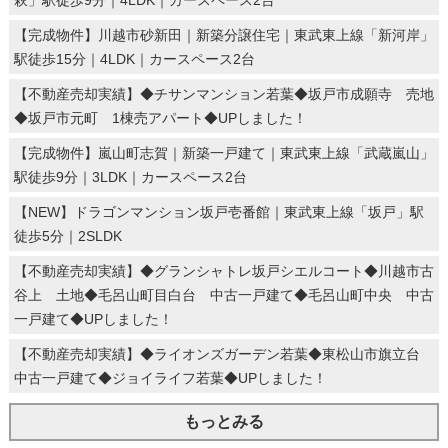
萩」駅徒歩9分｜4LDK｜カースペース2台
【完成物件】川越市砂新田｜新築分譲住宅｜東武東上線「新河岸」
駅徒歩15分｜4LDK｜カースペース2台
【不動産売却実績】◆チサンマンション若葉◆坂戸市成願寺 売地
◆坂戸市元町 1棟売アパート◆UPしました！
【完成物件】嵐山町志賀｜新築一戸建て｜東武東上線「武蔵嵐山」
駅徒歩9分｜3LDK｜カースペース2台
【NEW】ドラゴンマンション坂戸壱番館｜東武東上線「坂戸」駅
徒歩5分｜2SLDK
【不動産売却実績】◆グランシャトレ坂戸シエルコート◆川越市古
谷上 土地◆毛呂山町目白台 中古一戸建て◆毛呂山町中央 中古
一戸建て◆UPしました！
【不動産売却実績】◆ライオンズガーデン若葉◆東松山市旗立台
中古一戸建て◆ジョイライフ若葉◆UPしました！
もっとみる