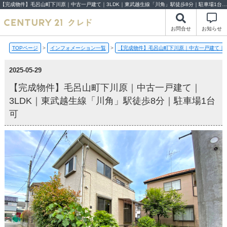
【完成物件】毛呂山町下川原｜中古一戸建て｜3LDK｜東武越生線「川角」駅徒歩8分｜駐車場1台可【2025-05-29更新】完成物件 | 川越市・坂戸市・鶴ヶ島市の不動産（新築一戸建て・中古戸建・土地・中古マンション）不動産売却はセンチュリー21クレド
お問合せ
お知らせ
TOPページ
>
インフォメーション一覧
>
【完成物件】毛呂山町下川原｜中古一戸建て｜3
2025-05-29
【完成物件】毛呂山町下川原｜中古一戸建て｜
3LDK｜東武越生線「川角」駅徒歩8分｜駐車場1台
可