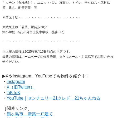
キッチン（食洗機付）、ユニットバス、洗面台、トイレ、全クロス・床材貼
替、建具、配管更新 等
▼学区｜駅・・・・・・・・・・・・・・・・・・・・
東武東上線「若葉」駅徒歩20分
栄小学校…徒歩6分富士見中学校…徒歩11分
・・・・・・・・・・・・・・・・・・・・・・・・・
※上記の情報は2025年6月15日時点の内容です。
最新の情報はホームページの物件詳細、またはメール・お電話等でお問い合わ
せください。
▶XやInstagram、YouTubeでも物件を紹介中！
・
Instagram
・
X（旧Twitter）
・
TiKToK
・
YouTube｜センチュリー21クレド 21ちゃんねる
［関連リンク］
・
鶴ヶ島市 新築一戸建て