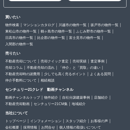
買いたい
物件検索
マンションカタログ
川越市の物件一覧
坂戸市の物件一覧
東松山市の物件一覧
鶴ヶ島市の物件一覧
ふじみ野市の物件一覧
日高市の物件一覧
比企郡の物件一覧
富士見市の物件一覧
入間郡の物件一覧
売りたい
不動産売却について
売却クイック査定
売却実績
査定事例
売却コラム
不動産売却の流れ
「仲介」と「買取」の違い
不動産売却時の諸費用
少しでも高く売るポイント
よくある質問
仲介手数料について
相続相談
センチュリー21クレド 動画チャンネル
動画チャンネルトップ
物件紹介
自社分譲建築事例
店舗紹介
不動産売却動画
センチュリー21CM集
地域紹介
当社について
トップページ
インフォメーション
スタッフ紹介
お客様の声
会社概要
採用情報
お問合せ
個人情報の取扱いについて