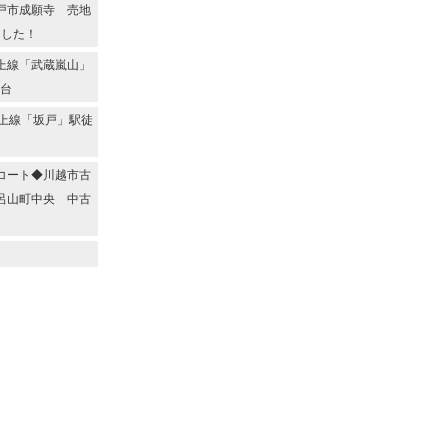
戸市成願寺 売地
ました！
上線「武蔵嵐山」
2台
上線「坂戸」駅徒
コート◆川越市古
呂山町中央 中古