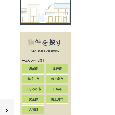
物
件を探す
SEARCH FOR HOME
ーエリアから探す
川越市
坂戸市
東松山市
鶴ヶ島市
ふじみ野市
日高市
比企郡
富士見市
分
入間郡
武