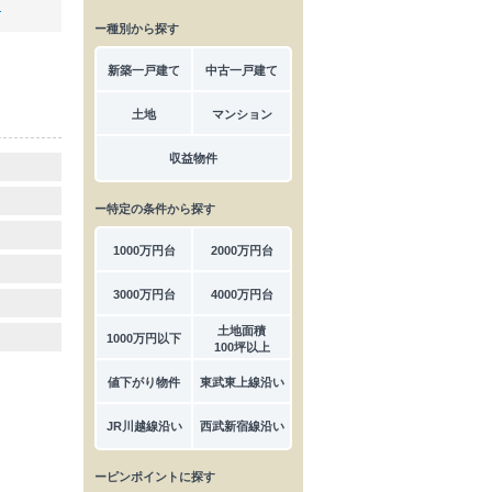
用
ー種別から探す
新築一戸建て
中古一戸建て
土地
マンション
収益物件
ー特定の条件から探す
1000万円台
2000万円台
3000万円台
4000万円台
土地面積
1000万円以下
100坪以上
値下がり物件
東武東上線沿い
JR川越線沿い
西武新宿線沿い
ーピンポイントに探す