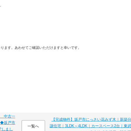
。
なります。あわせてご確認いただけますと幸いです。
 中古一
【完成物件】坂戸市にっさい花みず木｜新築
◆坂戸市
譲住宅｜3LDK～4LDK｜カースペース2台｜東
一覧へ
Pしまし