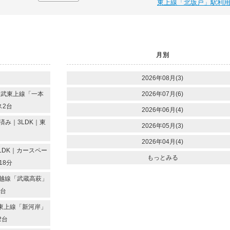
東上線「北坂戸」駅利
月別
2026年08月(3)
東武東上線「一本
2026年07月(6)
ス2台
2026年06月(4)
み｜3LDK｜東
2026年05月(3)
2026年04月(4)
LDK｜カースペー
もっとみる
18分
越線「武蔵高萩」
2台
東上線「新河岸」
2台