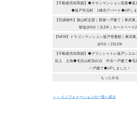
【不動産売却実績】◆チサンマンション若葉◆坂
◆坂戸市元町 1棟売アパート◆UPし
【完成物件】嵐山町志賀｜新築一戸建て｜東武東
駅徒歩9分｜3LDK｜カースペース
【NEW】ドラゴンマンション坂戸壱番館｜東武東
歩5分｜2SLDK
【不動産売却実績】◆グランシャトレ坂戸シエル
谷上 土地◆毛呂山町目白台 中古一戸建て◆毛
一戸建て◆UPしました！
もっとみる
＜＜ インフォメーションの一覧へ戻る