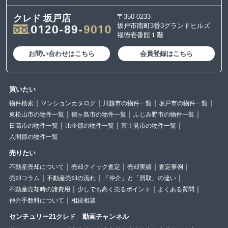
〒350-0233
クレド 坂戸店
坂戸市南町3番3グランドヒルズ
福徳壱番館１階
お問い合わせはこちら
会員登録はこちら
買いたい
物件検索
マンションカタログ
川越市の物件一覧
坂戸市の物件一覧
東松山市の物件一覧
鶴ヶ島市の物件一覧
ふじみ野市の物件一覧
日高市の物件一覧
比企郡の物件一覧
富士見市の物件一覧
入間郡の物件一覧
売りたい
不動産売却について
売却クイック査定
売却実績
査定事例
売却コラム
不動産売却の流れ
「仲介」と「買取」の違い
不動産売却時の諸費用
少しでも高く売るポイント
よくある質問
仲介手数料について
相続相談
センチュリー21クレド 動画チャンネル