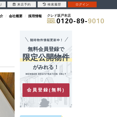
り
来店予約
検索履歴
ログイン
クレド坂戸本店
介
会社概要
採用情報
無料会員登録で
）
限定公開物件
がみれる！
会員登録(無料)