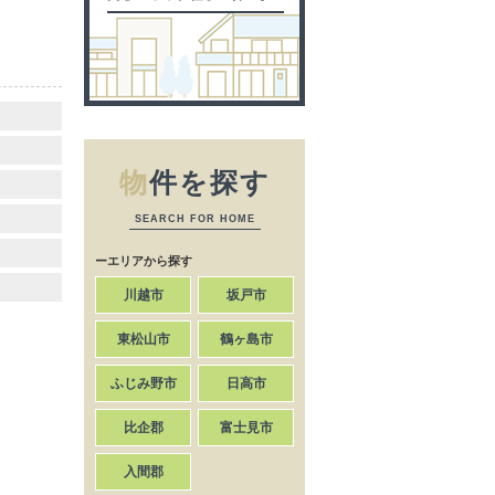
物
件を探す
SEARCH FOR HOME
ーエリアから探す
川越市
坂戸市
東松山市
鶴ヶ島市
ふじみ野市
日高市
比企郡
富士見市
入間郡