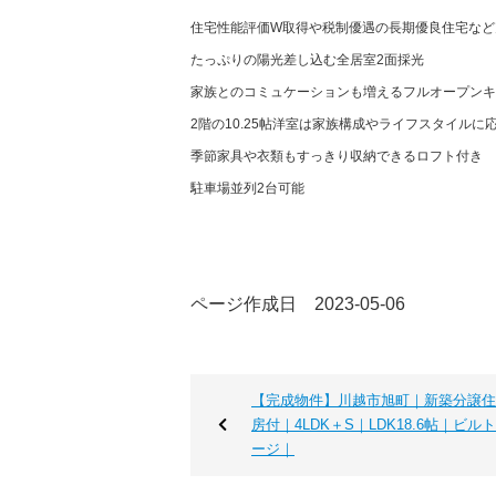
住宅性能評価W取得や税制優遇の長期優良住宅など
たっぷりの陽光差し込む全居室2面採光
家族とのコミュケーションも増えるフルオープンキ
2階の10.25帖洋室は家族構成やライフスタイル
季節家具や衣類もすっきり収納できるロフト付き
駐車場並列2台可能
ページ作成日 2023-05-06
【完成物件】川越市旭町｜新築分譲住
房付｜4LDK＋S｜LDK18.6帖｜ビル
ージ｜