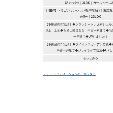
駅徒歩9分｜3LDK｜カースペース
【NEW】ドラゴンマンション坂戸壱番館｜東武東
歩5分｜2SLDK
【不動産売却実績】◆グランシャトレ坂戸シエル
谷上 土地◆毛呂山町目白台 中古一戸建て◆毛
一戸建て◆UPしました！
【不動産売却実績】◆ライオンズガーデン若葉
中古一戸建て◆ジョイライフ若葉◆UPし
もっとみる
＜＜ インフォメーションの一覧へ戻る