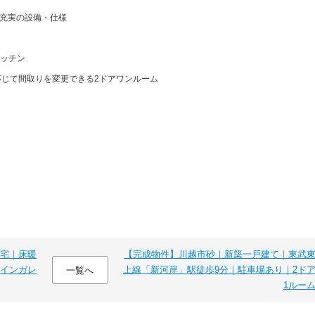
充実の設備・仕様
ッチン
に応じて間取りを変更できる2ドアワンルーム
宅｜床暖
【完成物件】川越市砂｜新築一戸建て｜東武
トインガレ
上線「新河岸」駅徒歩9分｜駐車場あり｜2ド
一覧へ
1ルー