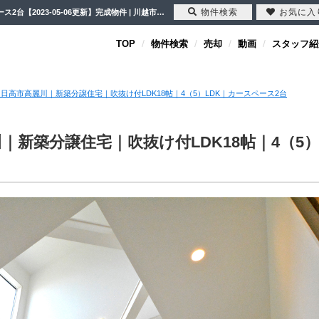
物件検索
お気に入
【完成物件】日高市高麗川｜新築分譲住宅｜吹抜け付LDK18帖｜4（5）LDK｜カースペース2台【2023-05-06更新】完成物件 | 川越市・坂戸市・鶴ヶ島市の不動産（新築一戸建て・中古戸建・土地・中古マンション）不動産売却はセンチュリー21クレド
TOP
物件検索
売却
動画
スタッフ紹
日高市高麗川｜新築分譲住宅｜吹抜け付LDK18帖｜4（5）LDK｜カースペース2台
｜新築分譲住宅｜吹抜け付LDK18帖｜4（5