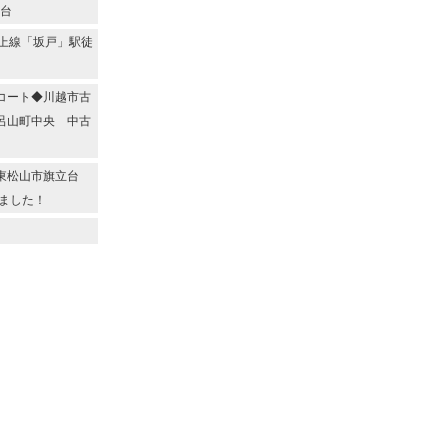
2台
上線「坂戸」駅徒
コート◆川越市古
呂山町中央 中古
◆東松山市旗立台
ました！