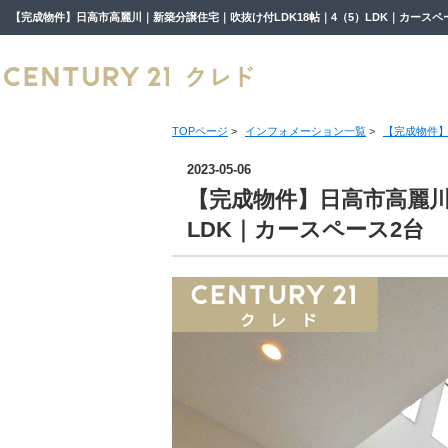
TOPページ
>
インフォメーション一覧
>
【完成物件】
2023-05-06
【完成物件】日高市高麗川
LDK｜カースペース2台