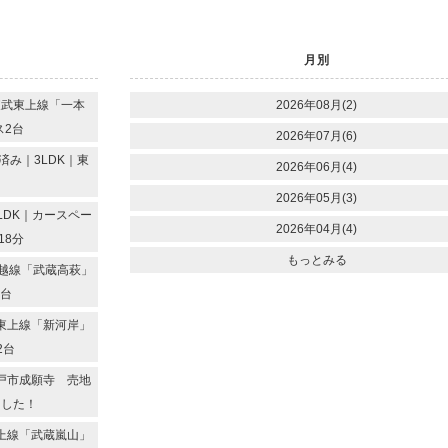
月別
東武東上線「一本
2026年08月(2)
ス2台
2026年07月(6)
み｜3LDK｜東
2026年06月(4)
2026年05月(3)
LDK｜カースペー
2026年04月(4)
18分
もっとみる
越線「武蔵高萩」
2台
東上線「新河岸」
2台
戸市成願寺 売地
ました！
上線「武蔵嵐山」