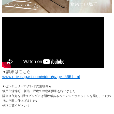
▼詳細はこちら
www.e-ie-sagasi.com/video/page_566.html
★センチュリー21クレド売主物件★
坂戸市溝端町 新築一戸建ての動画撮影を行いました！
陽当り良好な2階リビングには開放感あるペニンシュラキッチンを配し、こだわ
りの空間に仕上げました♪
ぜひご覧ください！