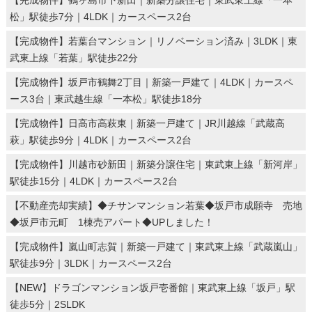
【完成物件】鶴ヶ島市下新田｜新築分譲住宅｜東武東上線「一本
松」駅徒歩7分｜4LDK｜カースペース2台
【完成物件】若葉台マンション｜リノベーション済み｜3LDK｜東
武東上線「若葉」駅徒歩22分
【完成物件】坂戸市鶴舞2丁目｜新築一戸建て｜4LDK｜カースペ
ース3台｜東武越生線「一本松」駅徒歩18分
【完成物件】日高市高萩東｜新築一戸建て｜JR川越線「武蔵高
萩」駅徒歩9分｜4LDK｜カースペース2台
【完成物件】川越市砂新田｜新築分譲住宅｜東武東上線「新河岸」
駅徒歩15分｜4LDK｜カースペース2台
【不動産売却実績】◆チサンマンション若葉◆坂戸市成願寺 売地
◆坂戸市元町 1棟売アパート◆UPしました！
【完成物件】嵐山町志賀｜新築一戸建て｜東武東上線「武蔵嵐山」
駅徒歩9分｜3LDK｜カースペース2台
【NEW】ドラゴンマンション坂戸壱番館｜東武東上線「坂戸」駅
徒歩5分｜2SLDK