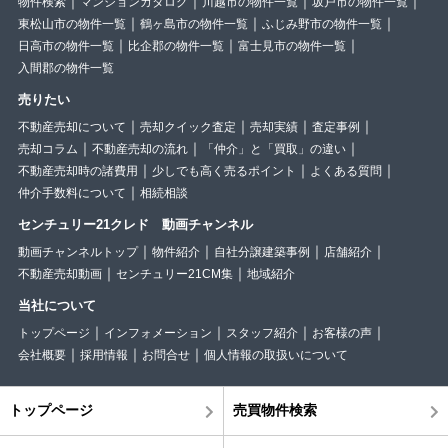
物件検索
マンションカタログ
川越市の物件一覧
坂戸市の物件一覧
東松山市の物件一覧
鶴ヶ島市の物件一覧
ふじみ野市の物件一覧
日高市の物件一覧
比企郡の物件一覧
富士見市の物件一覧
入間郡の物件一覧
売りたい
不動産売却について
売却クイック査定
売却実績
査定事例
売却コラム
不動産売却の流れ
「仲介」と「買取」の違い
不動産売却時の諸費用
少しでも高く売るポイント
よくある質問
仲介手数料について
相続相談
センチュリー21クレド 動画チャンネル
動画チャンネルトップ
物件紹介
自社分譲建築事例
店舗紹介
不動産売却動画
センチュリー21CM集
地域紹介
当社について
トップページ
インフォメーション
スタッフ紹介
お客様の声
会社概要
採用情報
お問合せ
個人情報の取扱いについて
トップページ
売買物件検索