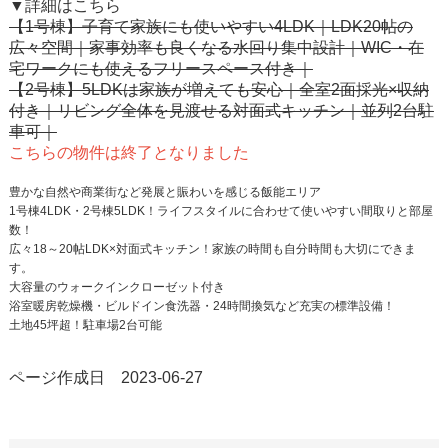
▼詳細はこちら
【1号棟】子育て家族にも使いやすい4LDK｜LDK20帖の
広々空間｜家事効率も良くなる水回り集中設計｜WIC・在
宅ワークにも使えるフリースペース付き｜
【2号棟】5LDKは家族が増えても安心｜全室2面採光×収納
付き｜リビング全体を見渡せる対面式キッチン｜並列2台駐
車可｜
こちらの物件は終了となりました
豊かな自然や商業街など発展と賑わいを感じる飯能エリア
1号棟4LDK・2号棟5LDK！ライフスタイルに合わせて使いやすい間取りと部屋
数！
広々18～20帖LDK×対面式キッチン！家族の時間も自分時間も大切にできま
す。
大容量のウォークインクローゼット付き
浴室暖房乾燥機・ビルドイン食洗器・24時間換気など充実の標準設備！
土地45坪超！駐車場2台可能
ページ作成日 2023-06-27