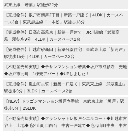
武東上線「若葉」駅徒歩22分
【完成物件】坂戸市鶴舞2丁目｜新築一戸建て｜4LDK｜カースペ
ース3台｜東武越生線「一本松」駅徒歩18分
【完成物件】日高市高萩東｜新築一戸建て｜JR川越線「武蔵高
萩」駅徒歩9分｜4LDK｜カースペース2台
【完成物件】川越市砂新田｜新築分譲住宅｜東武東上線「新河岸」
駅徒歩15分｜4LDK｜カースペース2台
【不動産売却実績】◆チサンマンション若葉◆坂戸市成願寺 売地
◆坂戸市元町 1棟売アパート◆UPしました！
【完成物件】嵐山町志賀｜新築一戸建て｜東武東上線「武蔵嵐山」
駅徒歩9分｜3LDK｜カースペース2台
【NEW】ドラゴンマンション坂戸壱番館｜東武東上線「坂戸」駅
徒歩5分｜2SLDK
【不動産売却実績】◆グランシャトレ坂戸シエルコート◆川越市古
谷上 土地◆毛呂山町目白台 中古一戸建て◆毛呂山町中央 中古