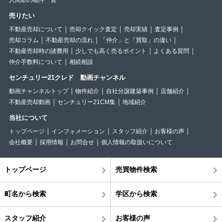
入間郡の物件一覧
売りたい
不動産売却について
売却クイック査定
売却実績
査定事例
売却コラム
不動産売却の流れ
「仲介」と「買取」の違い
不動産売却時の諸費用
少しでも高く売るポイント
よくある質問
仲介手数料について
相続相談
センチュリー21クレド 動画チャンネル
動画チャンネルトップ
物件紹介
自社分譲建築事例
店舗紹介
不動産売却動画
センチュリー21CM集
地域紹介
当社について
トップページ
インフォメーション
スタッフ紹介
お客様の声
会社概要
採用情報
お問合せ
個人情報の取扱いについて
トップページ
売買物件検索
町名から検索
学区から検索
スタッフ紹介
お客様の声