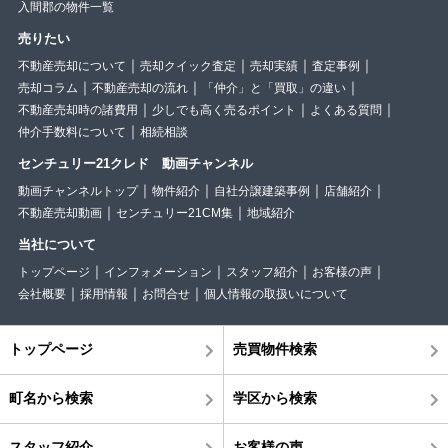
入間郡の物件一覧
売りたい
不動産売却について
売却クイック査定
売却実績
査定事例
売却コラム
不動産売却の流れ
「仲介」と「買取」の違い
不動産売却時の諸費用
少しでも高く売るポイント
よくある質問
仲介手数料について
相続相談
センチュリー21クレド 動画チャンネル
動画チャンネルトップ
物件紹介
自社分譲建築事例
店舗紹介
不動産売却動画
センチュリー21CM集
地域紹介
当社について
トップページ
インフォメーション
スタッフ紹介
お客様の声
会社概要
採用情報
お問合せ
個人情報の取扱いについて
トップページ
売買物件検索
町名から検索
学区から検索
スタッフ紹介
お客様の声