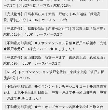
ース3台｜東武越生線「一本松」駅徒歩18分
【完成物件】日高市高萩東｜新築一戸建て｜JR川越線「武蔵高
萩」駅徒歩9分｜4LDK｜カースペース2台
【完成物件】川越市砂新田｜新築分譲住宅｜東武東上線「新河岸」
駅徒歩15分｜4LDK｜カースペース2台
【不動産売却実績】◆チサンマンション若葉◆坂戸市成願寺 売地
◆坂戸市元町 1棟売アパート◆UPしました！
【完成物件】嵐山町志賀｜新築一戸建て｜東武東上線「武蔵嵐山」
駅徒歩9分｜3LDK｜カースペース2台
【NEW】ドラゴンマンション坂戸壱番館｜東武東上線「坂戸」駅
徒歩5分｜2SLDK
【不動産売却実績】◆グランシャトレ坂戸シエルコート◆川越市古
谷上 土地◆毛呂山町目白台 中古一戸建て◆毛呂山町中央 中古
一戸建て◆UPしました！
【不動産売却実績】◆ライオンズガーデン若葉◆東松山市旗立台