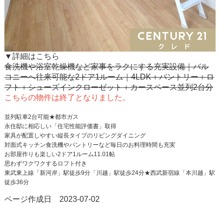
▼詳細はこちら
食洗機や浴室乾燥機など家事をラクにする充実設備｜バル
コニーへ往来可能な2ドア1ルーム｜4LDK＋パントリー＋ロ
フト＋シューズインクローゼット＋カースペース並列2台分
こちらの物件は終了となりました。
並列駐車2台可能★都市ガス
永住邸に相応しい「住宅性能評価書」取得
家具が配置しやすい縦長タイプのリビングダイニング
対面式キッチン食洗機やパントリーなど毎日のお料理時間も充実
お部屋作りも楽しい2ドア1ルーム11.01帖
思わずワクワクするロフト付き
東武東上線「新河岸」駅徒歩9分「川越」駅徒歩24分★西武新宿線「本川越」駅
徒歩36分
ページ作成日 2023-07-02