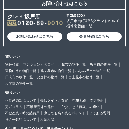
お問い合わせはこちら
〒350-0233
クレド 坂戸店
坂戸市南町3番3グランドヒルズ
福徳壱番館１階
お問い合わせはこちら
会員登録はこちら
買いたい
物件検索
マンションカタログ
川越市の物件一覧
坂戸市の物件一覧
東松山市の物件一覧
鶴ヶ島市の物件一覧
ふじみ野市の物件一覧
日高市の物件一覧
比企郡の物件一覧
富士見市の物件一覧
入間郡の物件一覧
売りたい
不動産売却について
売却クイック査定
売却実績
査定事例
売却コラム
不動産売却の流れ
「仲介」と「買取」の違い
不動産売却時の諸費用
少しでも高く売るポイント
よくある質問
仲介手数料について
相続相談
センチュリー21クレド 動画チャンネル