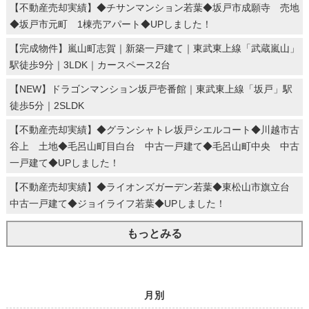
【不動産売却実績】◆チサンマンション若葉◆坂戸市成願寺 売地
◆坂戸市元町 1棟売アパート◆UPしました！
【完成物件】嵐山町志賀｜新築一戸建て｜東武東上線「武蔵嵐山」
駅徒歩9分｜3LDK｜カースペース2台
【NEW】ドラゴンマンション坂戸壱番館｜東武東上線「坂戸」駅
徒歩5分｜2SLDK
【不動産売却実績】◆グランシャトレ坂戸シエルコート◆川越市古
谷上 土地◆毛呂山町目白台 中古一戸建て◆毛呂山町中央 中古
一戸建て◆UPしました！
【不動産売却実績】◆ライオンズガーデン若葉◆東松山市旗立台
中古一戸建て◆ジョイライフ若葉◆UPしました！
もっとみる
月別