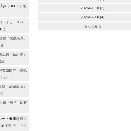
み｜3LDK｜東
2026年05月(3)
2026年04月(4)
LDK｜カースペー
もっとみる
18分
越線「武蔵高萩」
2台
東上線「新河岸」
2台
戸市成願寺 売地
ました！
上線「武蔵嵐山」
2台
上線「坂戸」駅徒
コート◆川越市古
呂山町中央 中古