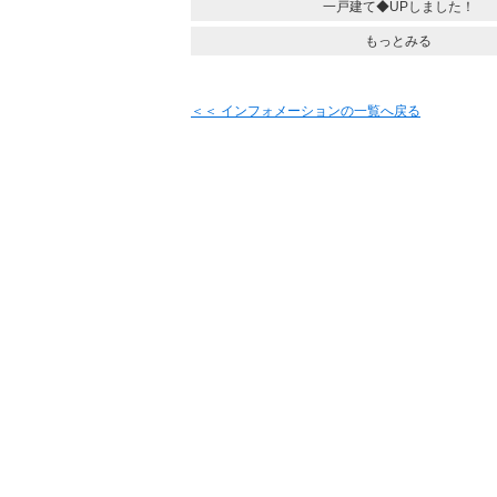
一戸建て◆UPしました！
もっとみる
＜＜ インフォメーションの一覧へ戻る