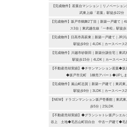
【完成物件】若葉台マンション｜リノベーション済
武東上線「若葉」駅徒歩22分
【完成物件】坂戸市鶴舞2丁目｜新築一戸建て｜4
ス3台｜東武越生線「一本松」駅徒歩
【完成物件】日高市高萩東｜新築一戸建て｜JR川
駅徒歩9分｜4LDK｜カースペース
【完成物件】川越市砂新田｜新築分譲住宅｜東武
駅徒歩15分｜4LDK｜カースペース
【不動産売却実績】◆チサンマンション若葉◆坂
◆坂戸市元町 1棟売アパート◆UPし
【完成物件】嵐山町志賀｜新築一戸建て｜東武東
駅徒歩9分｜3LDK｜カースペース
【NEW】ドラゴンマンション坂戸壱番館｜東武東
歩5分｜2SLDK
【不動産売却実績】◆グランシャトレ坂戸シエル
谷上 土地◆毛呂山町目白台 中古一戸建て◆毛