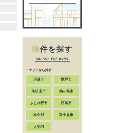
物
件を探す
SEARCH FOR HOME
ーエリアから探す
川越市
坂戸市
東松山市
鶴ヶ島市
ふじみ野市
日高市
比企郡
富士見市
入間郡