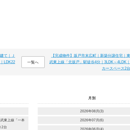
建て｜Ｊ
【完成物件】坂戸市末広町｜新築分譲住宅｜
LDK22
武東上線「北坂戸」駅徒歩4分｜3LDK～4LDK
一覧へ
カースペース2
月別
2026年08月(3)
東武東上線「一本
2026年07月(6)
ス2台
2026年06月(4)