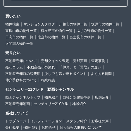
買いたい
物件検索
マンションカタログ
川越市の物件一覧
坂戸市の物件一覧
東松山市の物件一覧
鶴ヶ島市の物件一覧
ふじみ野市の物件一覧
日高市の物件一覧
比企郡の物件一覧
富士見市の物件一覧
入間郡の物件一覧
売りたい
不動産売却について
売却クイック査定
売却実績
査定事例
売却コラム
不動産売却の流れ
「仲介」と「買取」の違い
不動産売却時の諸費用
少しでも高く売るポイント
よくある質問
仲介手数料について
相続相談
センチュリー21クレド 動画チャンネル
動画チャンネルトップ
物件紹介
自社分譲建築事例
店舗紹介
不動産売却動画
センチュリー21CM集
地域紹介
当社について
トップページ
インフォメーション
スタッフ紹介
お客様の声
会社概要
採用情報
お問合せ
個人情報の取扱いについて