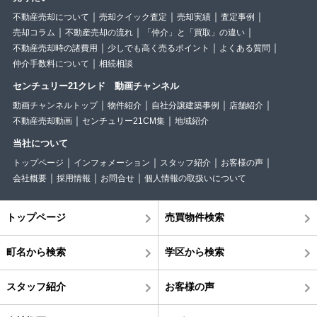
不動産売却について
売却クイック査定
売却実績
査定事例
売却コラム
不動産売却の流れ
「仲介」と「買取」の違い
不動産売却時の諸費用
少しでも高く売るポイント
よくある質問
仲介手数料について
相続相談
センチュリー21クレド 動画チャンネル
動画チャンネルトップ
物件紹介
自社分譲建築事例
店舗紹介
不動産売却動画
センチュリー21CM集
地域紹介
当社について
トップページ
インフォメーション
スタッフ紹介
お客様の声
会社概要
採用情報
お問合せ
個人情報の取扱いについて
トップページ
売買物件検索
町名から検索
学区から検索
スタッフ紹介
お客様の声