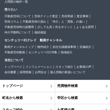
入間郡の物件一覧
売りたい
不動産売却について
売却クイック査定
売却実績
査定事例
売却コラム
不動産売却の流れ
「仲介」と「買取」の違い
不動産売却時の諸費用
少しでも高く売るポイント
よくある質問
仲介手数料について
相続相談
センチュリー21クレド 動画チャンネル
動画チャンネルトップ
物件紹介
自社分譲建築事例
店舗紹介
不動産売却動画
センチュリー21CM集
地域紹介
当社について
トップページ
インフォメーション
スタッフ紹介
お客様の声
会社概要
採用情報
お問合せ
個人情報の取扱いについて
トップページ
売買物件検索
町名から検索
学区から検索
スタッフ紹介
お客様の声