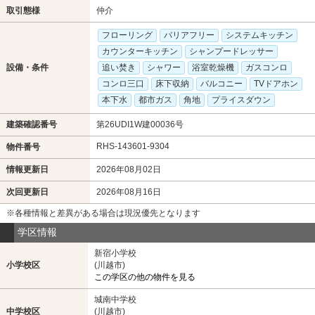
取引態様
仲介
フローリング
バリアフリー
システムキッチン
カウンターキッチン
シャンプードレッサー
設備・条件
追い焚き
シャワー
浴室乾燥機
ガスコンロ
コンロ三口
床下収納
バルコニー
TVドアホン
本下水
都市ガス
角地
プライスダウン
建築確認番号
第26UDI1W建00036号
RHS-143601-9304
物件番号
情報更新日
2026年08月02日
次回更新日
2026年08月16日
※各種情報と差異がある場合は現況優先となります
学区情報
新宿小学校
小学校区
(川越市)
この学区の他の物件を見る
城南中学校
中学校区
(川越市)