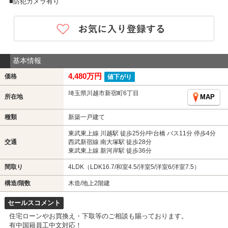
■防犯カメラ有り
基本情報
4,480万円
価格
値下がり
埼玉県川越市新宿町6丁目
所在地
MAP
種類
新築一戸建て
東武東上線 川越駅 徒歩25分/中台橋 バス11分 停歩4分
交通
西武新宿線 南大塚駅 徒歩28分
東武東上線 新河岸駅 徒歩36分
間取り
4LDK（LDK16.7/和室4.5/洋室5/洋室6/洋室7.5）
構造/階数
木造/地上2階建
セールスコメント
住宅ローンやお買換え・下取等のご相談も賜っております。
有中国籍員工中文対応！