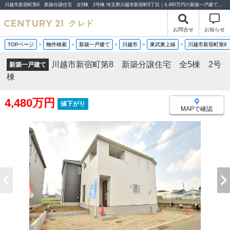
川越市新宿町第8 新築分譲住宅 全5棟 2号棟 埼玉県川越市新宿町6丁目｜4,480万円の新築一戸建て｜分譲住宅や新築物件｜センチュリー21クレド
お問合せ
お知らせ
TOPページ
>
物件検索
>
新築一戸建て
>
川越市
>
東武東上線
>
川越市新宿町第8
川越市新宿町第8 新築分譲住宅 全5棟 2号
新築一戸建て
棟
4,480万円
値下がり
MAPで確認