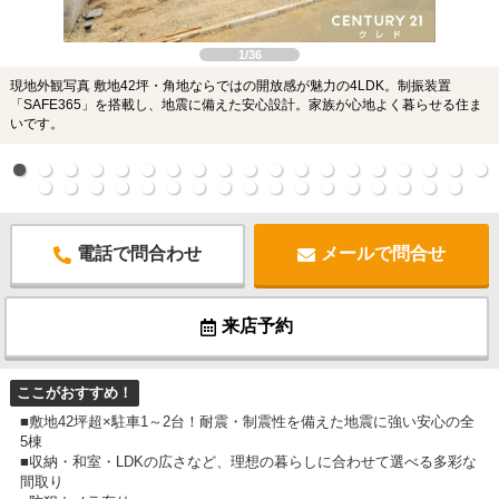
1/36
現地外観写真 敷地42坪・角地ならではの開放感が魅力の4LDK。制振装置
「SAFE365」を搭載し、地震に備えた安心設計。家族が心地よく暮らせる住ま
いです。
電話で問合わせ
メールで問合せ
来店予約
ここがおすすめ！
■敷地42坪超×駐車1～2台！耐震・制震性を備えた地震に強い安心の全
5棟
■収納・和室・LDKの広さなど、理想の暮らしに合わせて選べる多彩な
間取り