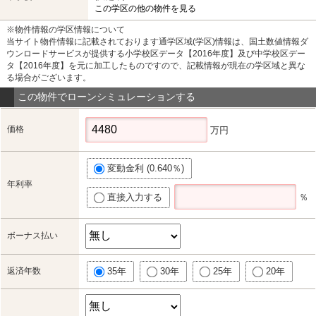
この学区の他の物件を見る
※物件情報の学区情報について
当サイト物件情報に記載されております通学区域(学区)情報は、国土数値情報ダ
ウンロードサービスが提供する小学校区データ【2016年度】及び中学校区デー
タ【2016年度】を元に加工したものですので、記載情報が現在の学区域と異な
る場合がございます。
この物件でローンシミュレーションする
価格
万円
変動金利 (0.640％)
年利率
直接入力する
％
ボーナス払い
返済年数
35年
30年
25年
20年