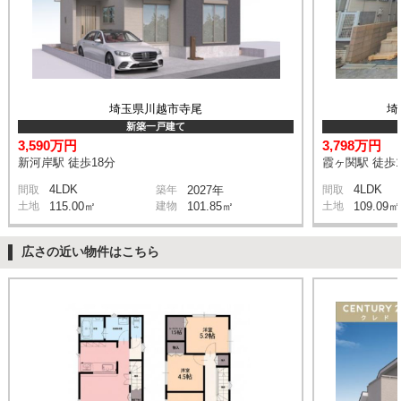
埼玉県川越市寺尾
埼
新築一戸建て
3,590万円
3,798万円
新河岸駅 徒歩18分
霞ヶ関駅 徒歩1
4LDK
4LDK
間取
築年
2027年
間取
土地
115.00㎡
建物
101.85㎡
土地
109.09㎡
広さの近い物件はこちら