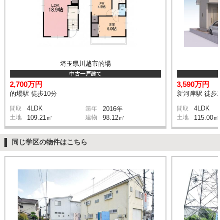
埼玉県川越市的場
中古一戸建て
2,700万円
3,590万円
的場駅 徒歩10分
新河岸駅 徒歩1
4LDK
4LDK
間取
築年
2016年
間取
土地
109.21㎡
建物
98.12㎡
土地
115.00㎡
同じ学区の物件はこちら