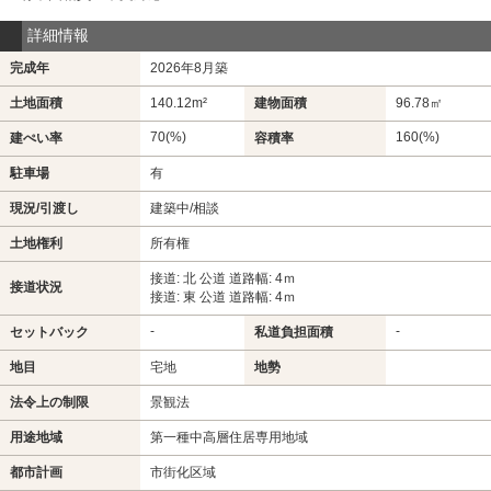
詳細情報
完成年
2026年8月築
土地面積
140.12m²
建物面積
96.78㎡
70(%)
160(%)
建ぺい率
容積率
駐車場
有
現況/引渡し
建築中/相談
土地権利
所有権
接道: 北 公道 道路幅: 4ｍ
接道状況
接道: 東 公道 道路幅: 4ｍ
-
-
セットバック
私道負担面積
地目
宅地
地勢
法令上の制限
景観法
用途地域
第一種中高層住居専用地域
都市計画
市街化区域