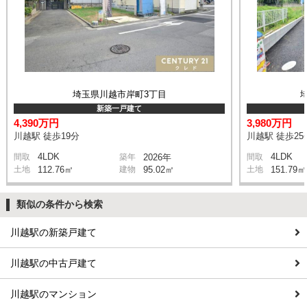
埼玉県川越市岸町3丁目
新築一戸建て
4,390万円
3,980万円
川越駅 徒歩19分
川越駅 徒歩25
4LDK
4LDK
間取
築年
2026年
間取
土地
112.76㎡
建物
95.02㎡
土地
151.79㎡
類似の条件から検索
川越駅の新築戸建て
川越駅の中古戸建て
川越駅のマンション